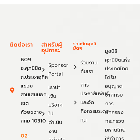
ติดต่อเรา
สำหรับผู้
ร่วมกับศุภนิ
มิตฯ
อุปการะ
มูลนิธิ
809
ศุภนิมิตแห่ง
ร่วมงาน
Sponsor
ซ.ศุภนิมิต
ประเทศไทย
กับเรา
Portal
ถ.ประชาอุทิศ
ได้รับ
การ
แขวง
อนุญาต
เรานำ
ประชาสัมพันธ์
สามเสนนอก
จากกรม
เงิน
และจัด
เขต
การ
บริจาค
กิจกรรมระดม
ห้วยขวาง
ปกครอง
ไป
ทุน
กทม 10310
กระทรวง
ดำเนิน
มหาดไทย
งาน
02-
ให้ทำการ
อย่างไร