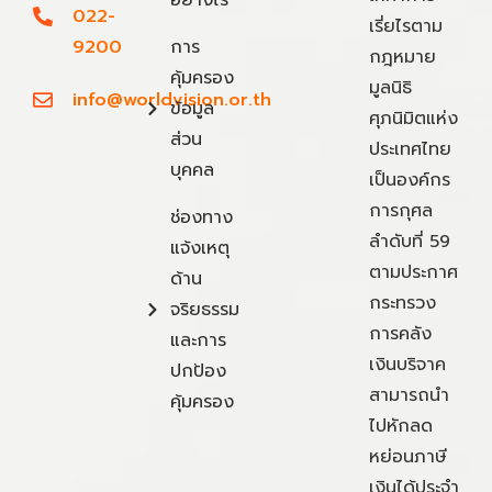
022-
เรี่ยไรตาม
9200
การ
กฎหมาย
คุ้มครอง
มูลนิธิ
info@worldvision.or.th
ข้อมูล
ศุภนิมิตแห่ง
ส่วน
ประเทศไทย
บุคคล
เป็นองค์กร
การกุศล
ช่องทาง
ลำดับที่ 59
แจ้งเหตุ
ตามประกาศ
ด้าน
กระทรวง
จริยธรรม
การคลัง
และการ
เงินบริจาค
ปกป้อง
สามารถนำ
คุ้มครอง
ไปหักลด
หย่อนภาษี
เงินได้ประจำ