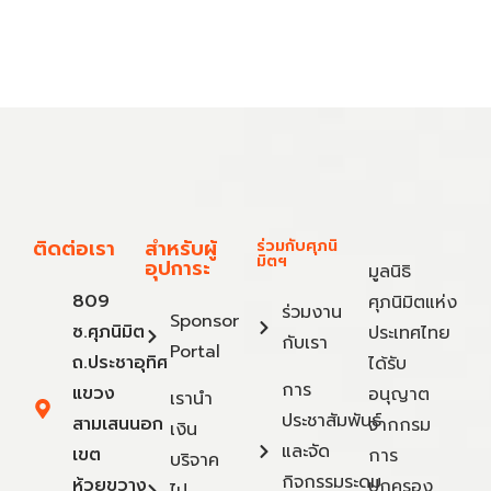
ติดต่อเรา
สำหรับผู้
ร่วมกับศุภนิ
มิตฯ
อุปการะ
มูลนิธิ
809
ศุภนิมิตแห่ง
ร่วมงาน
Sponsor
ซ.ศุภนิมิต
ประเทศไทย
กับเรา
Portal
ถ.ประชาอุทิศ
ได้รับ
การ
แขวง
อนุญาต
เรานำ
ประชาสัมพันธ์
สามเสนนอก
จากกรม
เงิน
และจัด
เขต
การ
บริจาค
กิจกรรมระดม
ห้วยขวาง
ปกครอง