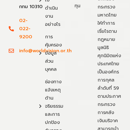
ไป
ทุน
กทม 10310
กระทรวง
ดำเนิน
มหาดไทย
งาน
02-
ให้ทำการ
อย่างไร
022-
เรี่ยไรตาม
9200
การ
กฎหมาย
คุ้มครอง
มูลนิธิ
info@worldvision.or.th
ข้อมูล
ศุภนิมิตแห่ง
ส่วน
ประเทศไทย
บุคคล
เป็นองค์กร
การกุศล
ช่องทาง
ลำดับที่ 59
แจ้งเหตุ
ตามประกาศ
ด้าน
กระทรวง
จริยธรรม
การคลัง
และการ
เงินบริจาค
ปกป้อง
สามารถนำ