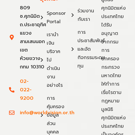
809
ศุภนิมิตแห่ง
ร่วมงาน
Sponsor
ซ.ศุภนิมิต
ประเทศไทย
กับเรา
Portal
ถ.ประชาอุทิศ
ได้รับ
การ
แขวง
อนุญาต
เรานำ
ประชาสัมพันธ์
สามเสนนอก
จากกรม
เงิน
และจัด
เขต
การ
บริจาค
กิจกรรมระดม
ห้วยขวาง
ปกครอง
ไป
ทุน
กทม 10310
กระทรวง
ดำเนิน
มหาดไทย
งาน
02-
ให้ทำการ
อย่างไร
022-
เรี่ยไรตาม
9200
การ
กฎหมาย
คุ้มครอง
มูลนิธิ
info@worldvision.or.th
ข้อมูล
ศุภนิมิตแห่ง
ส่วน
ประเทศไทย
บุคคล
เป็นองค์กร