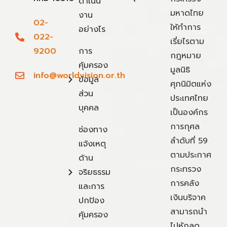
ดำเนิน
มหาดไทย
งาน
02-
ให้ทำการ
อย่างไร
022-
เรี่ยไรตาม
9200
การ
กฎหมาย
คุ้มครอง
มูลนิธิ
info@worldvision.or.th
ข้อมูล
ศุภนิมิตแห่ง
ส่วน
ประเทศไทย
บุคคล
เป็นองค์กร
การกุศล
ช่องทาง
ลำดับที่ 59
แจ้งเหตุ
ตามประกาศ
ด้าน
กระทรวง
จริยธรรม
การคลัง
และการ
เงินบริจาค
ปกป้อง
สามารถนำ
คุ้มครอง
ไปหักลด