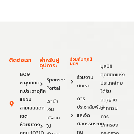
ติดต่อเรา
สำหรับผู้
ร่วมกับศุภนิ
มิตฯ
อุปการะ
มูลนิธิ
809
ศุภนิมิตแห่ง
ร่วมงาน
Sponsor
ซ.ศุภนิมิต
ประเทศไทย
กับเรา
Portal
ถ.ประชาอุทิศ
ได้รับ
การ
แขวง
อนุญาต
เรานำ
ประชาสัมพันธ์
สามเสนนอก
จากกรม
เงิน
และจัด
เขต
การ
บริจาค
กิจกรรมระดม
ห้วยขวาง
ปกครอง
ไป
ทุน
กทม 10310
กระทรวง