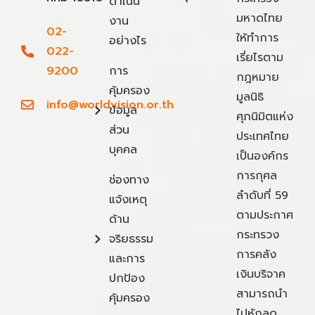
ดำเนิน
มหาดไทย
งาน
02-
ให้ทำการ
อย่างไร
022-
เรี่ยไรตาม
9200
การ
กฎหมาย
คุ้มครอง
มูลนิธิ
info@worldvision.or.th
ข้อมูล
ศุภนิมิตแห่ง
ส่วน
ประเทศไทย
บุคคล
เป็นองค์กร
การกุศล
ช่องทาง
ลำดับที่ 59
แจ้งเหตุ
ตามประกาศ
ด้าน
กระทรวง
จริยธรรม
การคลัง
และการ
เงินบริจาค
ปกป้อง
สามารถนำ
คุ้มครอง
ไปหักลด