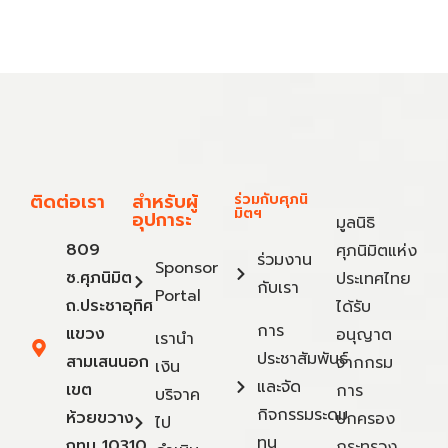
ติดต่อเรา
สำหรับผู้
ร่วมกับศุภนิ
มิตฯ
อุปการะ
มูลนิธิ
809
ศุภนิมิตแห่ง
ร่วมงาน
Sponsor
ซ.ศุภนิมิต
ประเทศไทย
กับเรา
Portal
ถ.ประชาอุทิศ
ได้รับ
การ
แขวง
อนุญาต
เรานำ
ประชาสัมพันธ์
สามเสนนอก
จากกรม
เงิน
และจัด
เขต
การ
บริจาค
กิจกรรมระดม
ห้วยขวาง
ปกครอง
ไป
ทุน
กทม 10310
กระทรวง