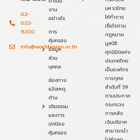
ดำเนิน
มหาดไทย
งาน
02-
ให้ทำการ
อย่างไร
022-
เรี่ยไรตาม
9200
การ
กฎหมาย
คุ้มครอง
มูลนิธิ
info@worldvision.or.th
ข้อมูล
ศุภนิมิตแห่ง
ส่วน
ประเทศไทย
บุคคล
เป็นองค์กร
การกุศล
ช่องทาง
ลำดับที่ 59
แจ้งเหตุ
ตามประกาศ
ด้าน
กระทรวง
จริยธรรม
การคลัง
และการ
เงินบริจาค
ปกป้อง
สามารถนำ
คุ้มครอง
ไปหักลด