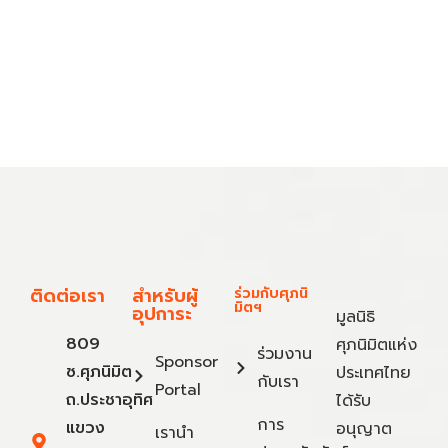
ติดต่อเรา
สำหรับผู้
ร่วมกับศุภนิ
มิตฯ
อุปการะ
มูลนิธิ
809
ศุภนิมิตแห่ง
ร่วมงาน
Sponsor
ซ.ศุภนิมิต
ประเทศไทย
กับเรา
Portal
ถ.ประชาอุทิศ
ได้รับ
การ
แขวง
อนุญาต
เรานำ