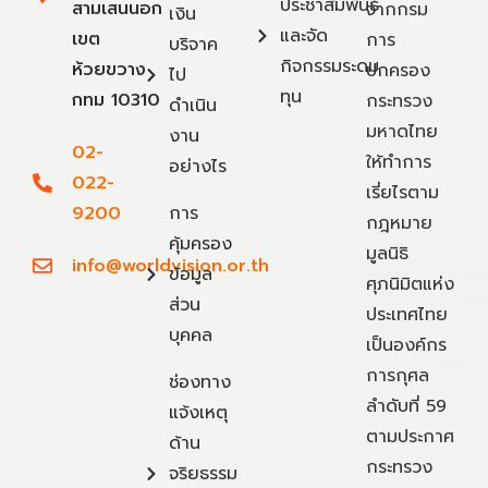
ประชาสัมพันธ์
สามเสนนอก
จากกรม
เงิน
และจัด
เขต
การ
บริจาค
กิจกรรมระดม
ห้วยขวาง
ปกครอง
ไป
ทุน
กทม 10310
กระทรวง
ดำเนิน
มหาดไทย
งาน
02-
ให้ทำการ
อย่างไร
022-
เรี่ยไรตาม
9200
การ
กฎหมาย
คุ้มครอง
มูลนิธิ
info@worldvision.or.th
ข้อมูล
ศุภนิมิตแห่ง
ส่วน
ประเทศไทย
บุคคล
เป็นองค์กร
การกุศล
ช่องทาง
ลำดับที่ 59
แจ้งเหตุ
ตามประกาศ
ด้าน
กระทรวง
จริยธรรม