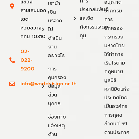
การ
แขวง
อนุญาต
เรานำ
ประชาสัมพันธ์
สามเสนนอก
จากกรม
เงิน
และจัด
เขต
การ
บริจาค
กิจกรรมระดม
ห้วยขวาง
ปกครอง
ไป
ทุน
กทม 10310
กระทรวง
ดำเนิน
มหาดไทย
งาน
02-
ให้ทำการ
อย่างไร
022-
เรี่ยไรตาม
9200
การ
กฎหมาย
คุ้มครอง
มูลนิธิ
info@worldvision.or.th
ข้อมูล
ศุภนิมิตแห่ง
ส่วน
ประเทศไทย
บุคคล
เป็นองค์กร
การกุศล
ช่องทาง
ลำดับที่ 59
แจ้งเหตุ
ตามประกาศ
ด้าน