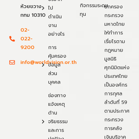
กิจกรรมระดม
ห้วยขวาง
ปกครอง
ไป
ทุน
กทม 10310
กระทรวง
ดำเนิน
มหาดไทย
งาน
02-
ให้ทำการ
อย่างไร
022-
เรี่ยไรตาม
9200
การ
กฎหมาย
คุ้มครอง
มูลนิธิ
info@worldvision.or.th
ข้อมูล
ศุภนิมิตแห่ง
ส่วน
ประเทศไทย
บุคคล
เป็นองค์กร
การกุศล
ช่องทาง
ลำดับที่ 59
แจ้งเหตุ
ตามประกาศ
ด้าน
กระทรวง
จริยธรรม
การคลัง
และการ
เงินบริจาค