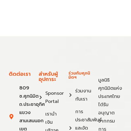
ติดต่อเรา
สำหรับผู้
ร่วมกับศุภนิ
มิตฯ
อุปการะ
มูลนิธิ
809
ศุภนิมิตแห่ง
ร่วมงาน
Sponsor
ซ.ศุภนิมิต
ประเทศไทย
กับเรา
Portal
ถ.ประชาอุทิศ
ได้รับ
การ
แขวง
อนุญาต
เรานำ
ประชาสัมพันธ์
สามเสนนอก
จากกรม
เงิน
และจัด
เขต
การ
บริจาค