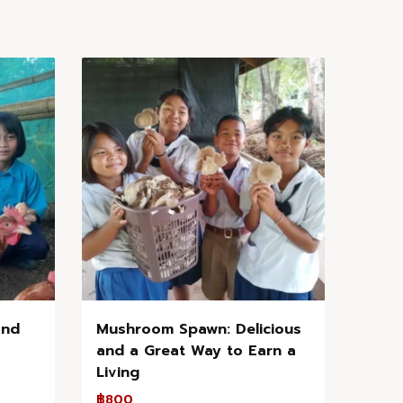
and
Mushroom Spawn: Delicious
and a Great Way to Earn a
Living
฿
800