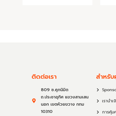
ติดต่อเรา
สำหรับผ
809 ซ.ศุภนิมิต
Sponso
ถ.ประชาอุทิศ แขวงสามเสน
เรานำเง
นอก เขตห้วยขวาง กทม
10310
การคุ้ม