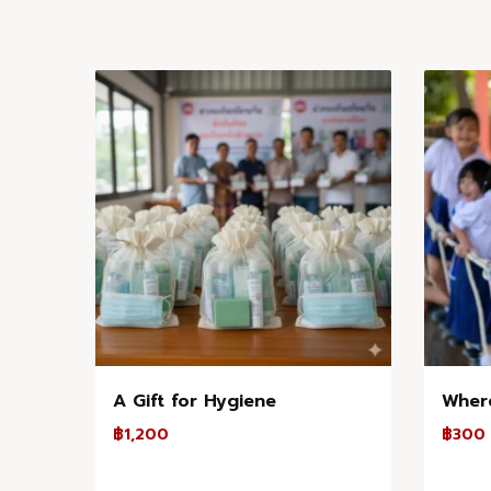
A Gift for Hygiene
Wher
฿
1,200
฿
300