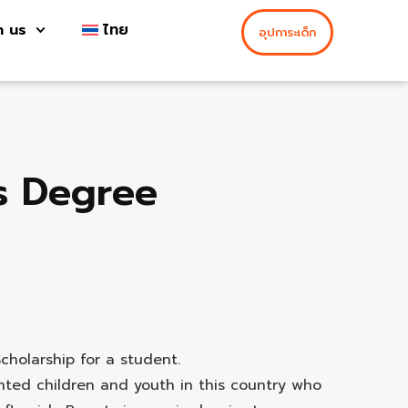
h us
ไทย
อุปการะเด็ก
s Degree
cholarship for a student.
ented children and youth in this country who