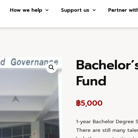
How we help
Support us
Partner wit
Bachelor’
Fund
฿
5,000
1-year Bachelor Degree S
There are still many tal