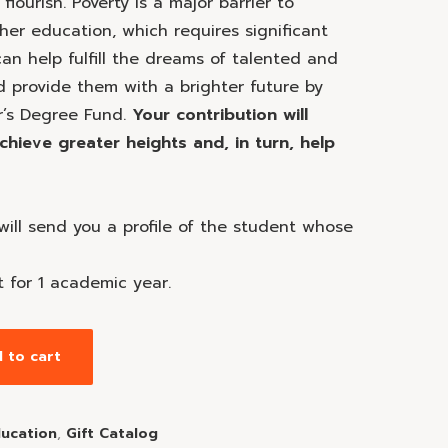
flourish. Poverty is a major barrier to
her education, which requires significant
can help fulfill the dreams of talented and
 provide them with a brighter future by
r’s Degree Fund.
Your contribution will
chieve greater heights and, in turn, help
will send you a profile of the student whose
nt for 1 academic year.
 to cart
ucation
,
Gift Catalog