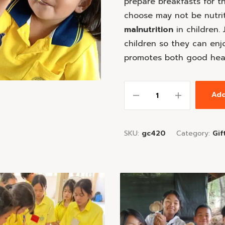
prepare breakfasts for th
choose may not be nutrit
malnutrition
in children. 
children so they can enj
promotes both good hea
Add
SKU:
gc420
Category:
Gif