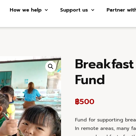
How we help
Support us
Partner wit
Breakfast
Fund
฿
500
Fund for supporting brea
In remote areas, many f