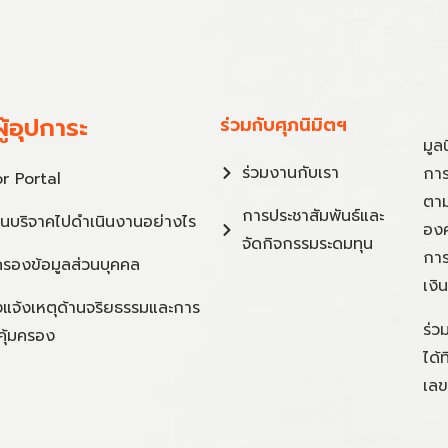
ู้อุปการะ
ร่วมกับศุภนิมิตฯ
มูล
ร่วมงานกับเรา
การ
r Portal
ตาม
การประชาสัมพันธ์และ
ินบริจาคไปดำเนินงานอย่างไร
องค
จัดกิจกรรมระดมทุน
การ
ครองข้อมูลส่วนบุคคล
เงิ
แจ้งเหตุด้านจริยธรรมและการ
ร่ว
คุ้มครอง
ได้
เลข