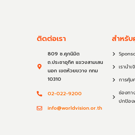
ติดต่อเรา
สำหรับผ
809 ซ.ศุภนิมิต
Sponso
ถ.ประชาอุทิศ แขวงสามเสน
เรานำเง
นอก เขตห้วยขวาง กทม
10310
การคุ้ม
ช่องทาง
02-022-9200
ปกป้อง
info@worldvision.or.th