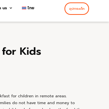
h us
ไทย
อุปการะเด็ก
 for Kids
kfast for children in remote areas.
amilies do not have time and money to