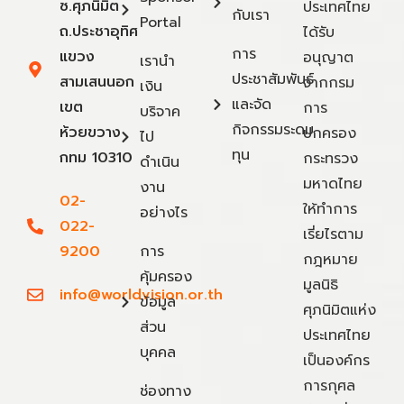
ซ.ศุภนิมิต
ประเทศไทย
กับเรา
Portal
ถ.ประชาอุทิศ
ได้รับ
การ
แขวง
อนุญาต
เรานำ
ประชาสัมพันธ์
สามเสนนอก
จากกรม
เงิน
และจัด
เขต
การ
บริจาค
กิจกรรมระดม
ห้วยขวาง
ปกครอง
ไป
ทุน
กทม 10310
กระทรวง
ดำเนิน
มหาดไทย
งาน
02-
ให้ทำการ
อย่างไร
022-
เรี่ยไรตาม
9200
การ
กฎหมาย
คุ้มครอง
มูลนิธิ
info@worldvision.or.th
ข้อมูล
ศุภนิมิตแห่ง
ส่วน
ประเทศไทย
บุคคล
เป็นองค์กร
การกุศล
ช่องทาง