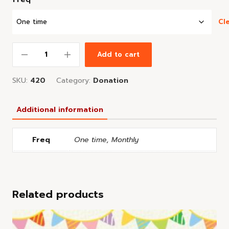
Cl
Add to cart
SKU:
420
Category:
Donation
Additional information
Freq
One time, Monthly
Related products