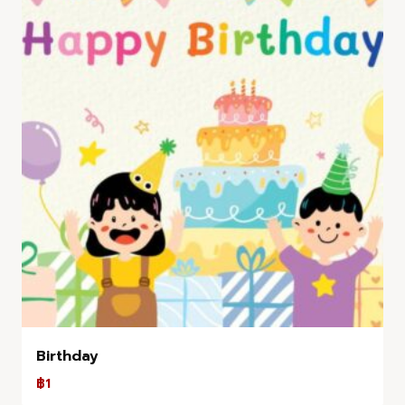
Birthday
฿
1