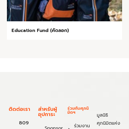
Education Fund (คัดลอก)
ติดต่อเรา
สำหรับผู้
ร่วมกับศุภนิ
มิตฯ
อุปการะ
มูลนิธิ
809
ศุภนิมิตแห่ง
ร่วมงาน
Sponsor