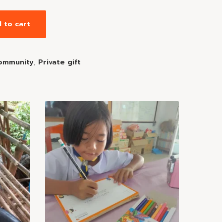
 to cart
ommunity
,
Private gift