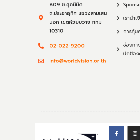
809 ซ.ศุภนิมิต
Sponso
ถ.ประชาอุทิศ แขวงสามเสน
เรานำเง
นอก เขตห้วยขวาง กทม
10310
การคุ้ม
ช่องทาง
02-022-9200
ปกป้อง
info@worldvision.or.th