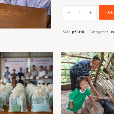
Add
SKU:
pf1016
Categories:
c