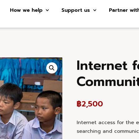
How we help
Support us
Partner wit
Internet f
Communit
฿
2,500
Internet access for the 
searching and communic