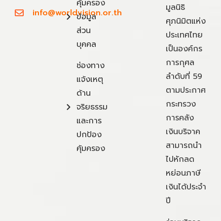
คุ้มครอง
มูลนิธิ
info@worldvision.or.th
ข้อมูล
ศุภนิมิตแห่ง
ส่วน
ประเทศไทย
บุคคล
เป็นองค์กร
การกุศล
ช่องทาง
ลำดับที่ 59
แจ้งเหตุ
ตามประกาศ
ด้าน
กระทรวง
จริยธรรม
การคลัง
และการ
เงินบริจาค
ปกป้อง
สามารถนำ
คุ้มครอง
ไปหักลด
หย่อนภาษี
เงินได้ประจำ
ปี