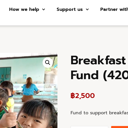
How we help
Support us
Partner wit
Breakfast
Fund (420
฿
2,500
Fund to support breakfas