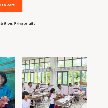
 to cart
trition
,
Private gift