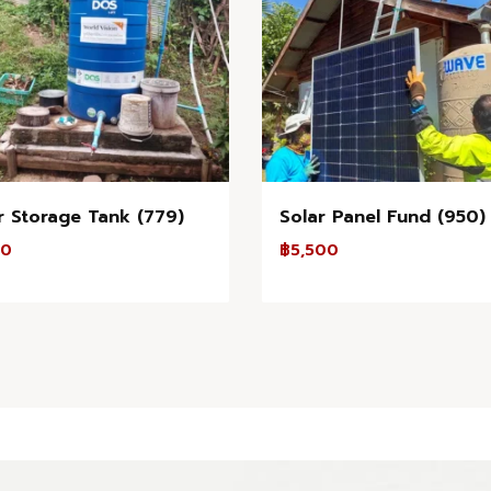
 Storage Tank (779)
Solar Panel Fund (950)
00
฿
5,500