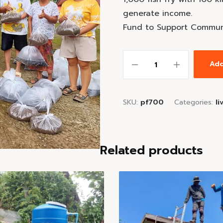
generate income.
Fund to Support Communi
Add
SKU:
pf700
Categories:
l
Related products