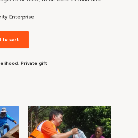
ty Enterprise
 to cart
ivelihood
,
Private gift