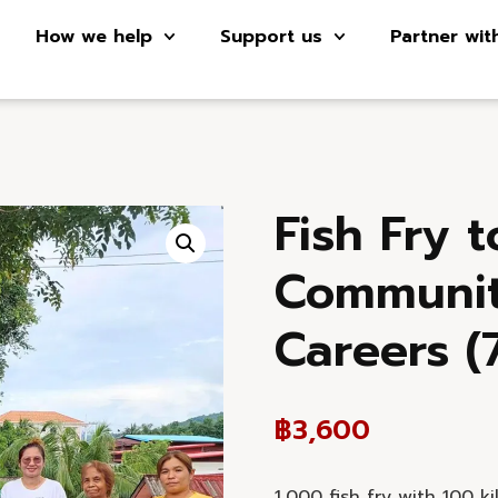
How we help
Support us
Partner wit
Fish Fry 
Communi
Careers (
฿
3,600
1,000 fish fry with 100 