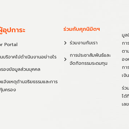
ู้อุปการะ
ร่วมกับศุภนิมิตฯ
มูล
ร่วมงานกับเรา
การ
r Portal
ตาม
การประชาสัมพันธ์และ
ินบริจาคไปดำเนินงานอย่างไร
องค
จัดกิจกรรมระดมทุน
การ
ครองข้อมูลส่วนบุคคล
เงิ
แจ้งเหตุด้านจริยธรรมและการ
ร่ว
คุ้มครอง
ได้
เลข