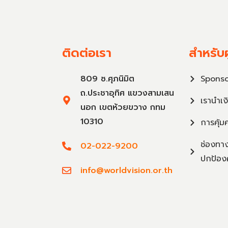
ติดต่อเรา
สำหรับผ
809 ซ.ศุภนิมิต
Sponso
ถ.ประชาอุทิศ แขวงสามเสน
เรานำเง
นอก เขตห้วยขวาง กทม
10310
การคุ้ม
ช่องทาง
02-022-9200
ปกป้อง
info@worldvision.or.th