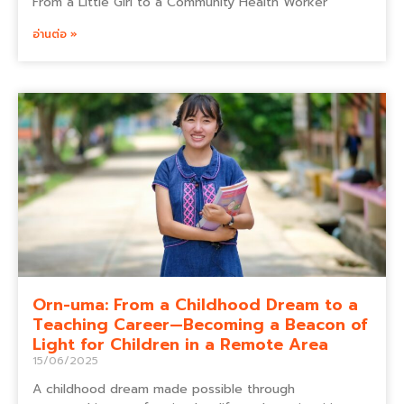
From a Little Girl to a Community Health Worker
อ่านต่อ »
Orn-uma: From a Childhood Dream to a
Teaching Career—Becoming a Beacon of
Light for Children in a Remote Area
15/06/2025
A childhood dream made possible through