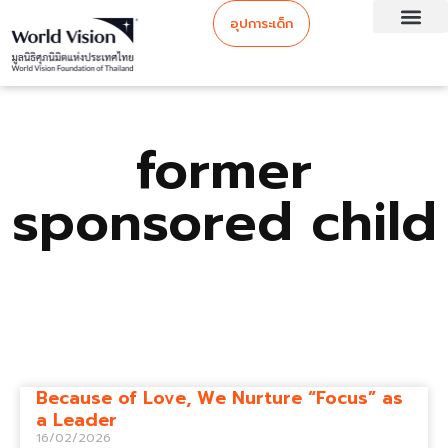
อุปการะเด็ก
former
sponsored child
Because of Love, We Nurture “Focus” as
a Leader
16/02/2026