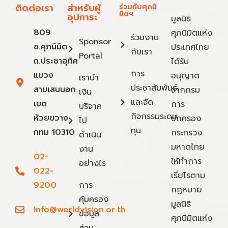
ติดต่อเรา
สำหรับผู้
ร่วมกับศุภนิ
มิตฯ
อุปการะ
มูลนิธิ
809
ศุภนิมิตแห่ง
ร่วมงาน
Sponsor
ซ.ศุภนิมิต
ประเทศไทย
กับเรา
Portal
ถ.ประชาอุทิศ
ได้รับ
การ
แขวง
อนุญาต
เรานำ
ประชาสัมพันธ์
สามเสนนอก
จากกรม
เงิน
และจัด
เขต
การ
บริจาค
กิจกรรมระดม
ห้วยขวาง
ปกครอง
ไป
ทุน
กทม 10310
กระทรวง
ดำเนิน
มหาดไทย
งาน
02-
ให้ทำการ
อย่างไร
022-
เรี่ยไรตาม
9200
การ
กฎหมาย
คุ้มครอง
มูลนิธิ
info@worldvision.or.th
ข้อมูล
ศุภนิมิตแห่ง