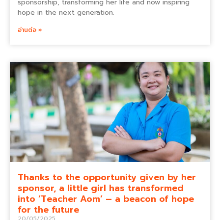
sponsorship, transforming her life and now inspiring
hope in the next generation.
อ่านต่อ »
Thanks to the opportunity given by her
sponsor, a little girl has transformed
into ‘Teacher Aom’ – a beacon of hope
for the future
20/05/2025