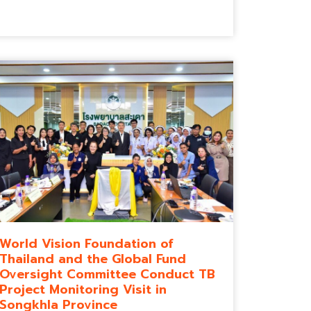
World Vision Foundation of
Thailand and the Global Fund
Oversight Committee Conduct TB
Project Monitoring Visit in
Songkhla Province