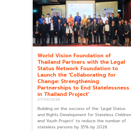
World Vision Foundation of
Thailand Partners with the Legal
Status Network Foundation to
Launch the ‘Collaborating for
Change: Strengthening
Partnerships to End Statelessness
in Thailand Project’
27/03/2026
Building on the success of the ‘Legal Status
and Rights Development for Stateless Children
and Youth Project’ to reduce the number of
stateless persons by 35% by 2028