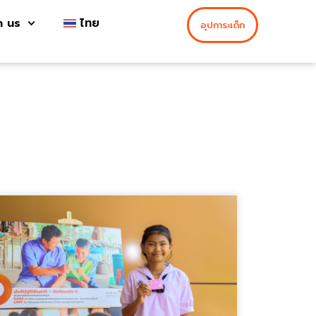
h us
ไทย
อุปการะเด็ก