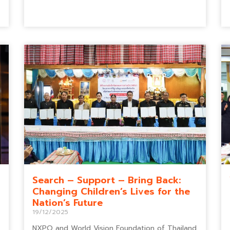
Search – Support – Bring Back:
Changing Children’s Lives for the
Nation’s Future
19/12/2025
NXPO and World Vision Foundation of Thailand