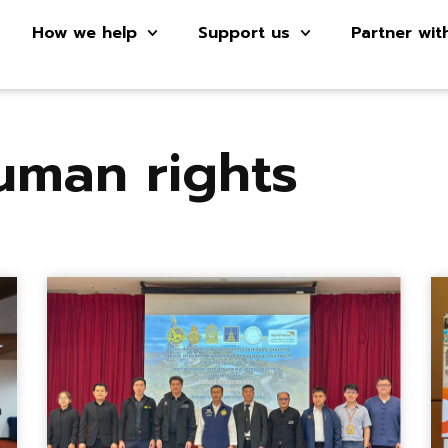
How we help
Support us
Partner wit
uman rights