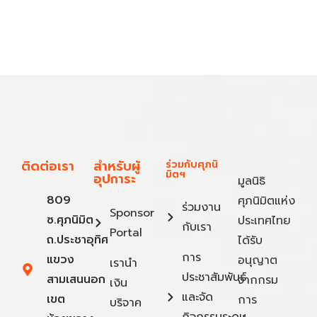
ติดต่อเรา
สำหรับผู้
ร่วมกับศุภนิ
มิตฯ
อุปการะ
มูลนิธิ
809
ศุภนิมิตแห่ง
ร่วมงาน
Sponsor
ซ.ศุภนิมิต
ประเทศไทย
กับเรา
Portal
ถ.ประชาอุทิศ
ได้รับ
การ
แขวง
อนุญาต
เรานำ
ประชาสัมพันธ์
สามเสนนอก
จากกรม
เงิน
และจัด
เขต
การ
บริจาค
กิจกรรมระดม