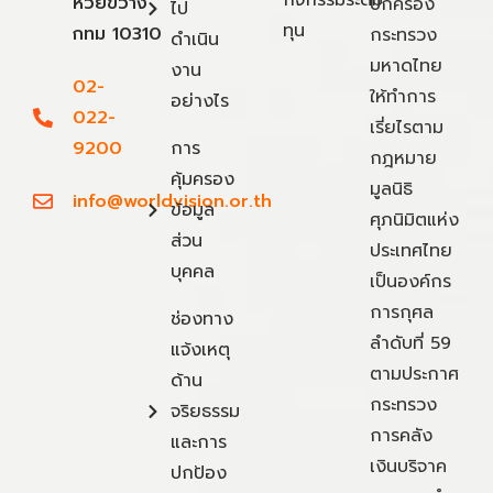
ห้วยขวาง
ปกครอง
ไป
ทุน
กทม 10310
กระทรวง
ดำเนิน
มหาดไทย
งาน
02-
ให้ทำการ
อย่างไร
022-
เรี่ยไรตาม
9200
การ
กฎหมาย
คุ้มครอง
มูลนิธิ
info@worldvision.or.th
ข้อมูล
ศุภนิมิตแห่ง
ส่วน
ประเทศไทย
บุคคล
เป็นองค์กร
การกุศล
ช่องทาง
ลำดับที่ 59
แจ้งเหตุ
ตามประกาศ
ด้าน
กระทรวง
จริยธรรม
การคลัง
และการ
เงินบริจาค
ปกป้อง