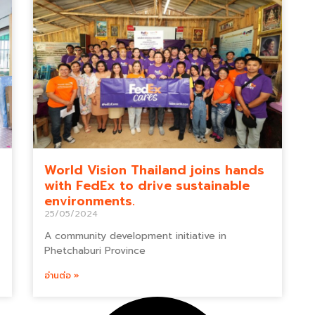
World Vision Thailand joins hands
with FedEx to drive sustainable
environments.
25/05/2024
A community development initiative in
Phetchaburi Province
อ่านต่อ »