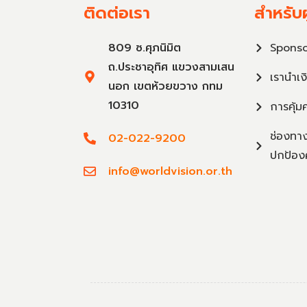
ติดต่อเรา
สำหรับผ
809 ซ.ศุภนิมิต
Sponso
ถ.ประชาอุทิศ แขวงสามเสน
เรานำเง
นอก เขตห้วยขวาง กทม
10310
การคุ้ม
ช่องทาง
02-022-9200
ปกป้อง
info@worldvision.or.th