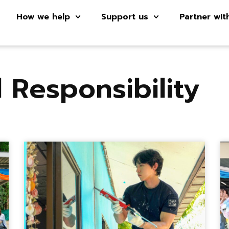
How we help
Support us
Partner wit
l Responsibility