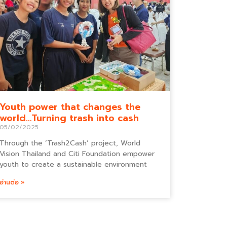
Youth power that changes the
world…Turning trash into cash
05/02/2025
Through the ‘Trash2Cash’ project, World
Vision Thailand and Citi Foundation empower
youth to create a sustainable environment
อ่านต่อ »