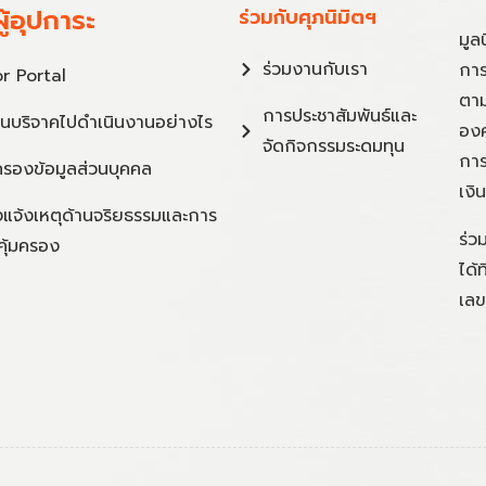
ู้อุปการะ
ร่วมกับศุภนิมิตฯ
มูล
ร่วมงานกับเรา
การ
r Portal
ตาม
การประชาสัมพันธ์และ
ินบริจาคไปดำเนินงานอย่างไร
องค
จัดกิจกรรมระดมทุน
การ
ครองข้อมูลส่วนบุคคล
เงิ
แจ้งเหตุด้านจริยธรรมและการ
ร่ว
คุ้มครอง
ได้
เลข