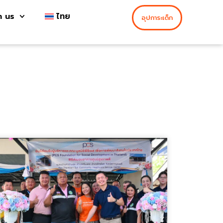
h us
ไทย
อุปการะเด็ก