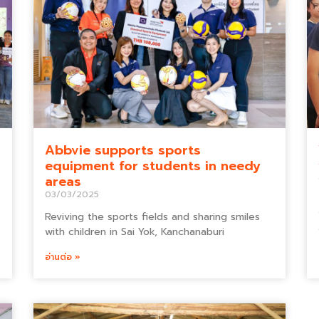
Abbvie supports sports
equipment for students in needy
areas
03/03/2025
Reviving the sports fields and sharing smiles
with children in Sai Yok, Kanchanaburi
อ่านต่อ »