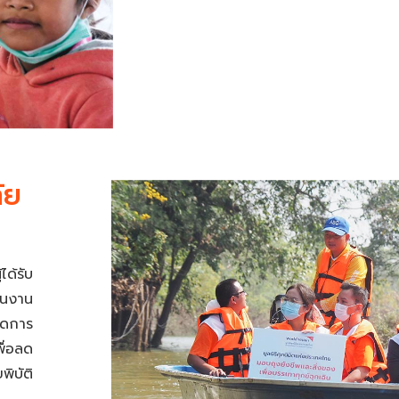
ัย
ได้รับ
ินงาน
ัดการ
พื่อลด
พิบัติ