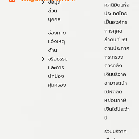
ข้อมูล
ศุภนิมิตแห่ง
ส่วน
ประเทศไทย
บุคคล
เป็นองค์กร
การกุศล
ช่องทาง
ลำดับที่ 59
แจ้งเหตุ
ตามประกาศ
ด้าน
กระทรวง
จริยธรรม
การคลัง
และการ
เงินบริจาค
ปกป้อง
สามารถนำ
คุ้มครอง
ไปหักลด
หย่อนภาษี
เงินได้ประจำ
ปี
ร่วมบริจาค