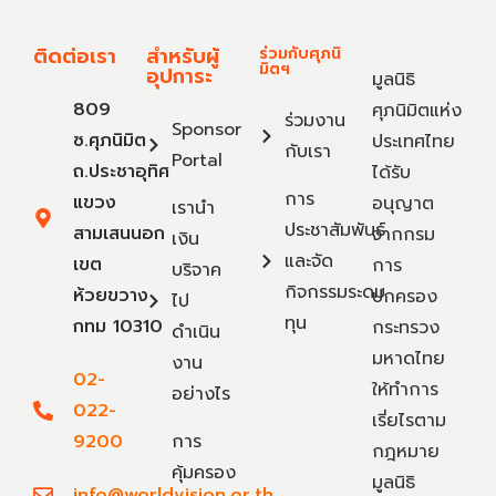
ติดต่อเรา
สำหรับผู้
ร่วมกับศุภนิ
มิตฯ
อุปการะ
มูลนิธิ
809
ศุภนิมิตแห่ง
ร่วมงาน
Sponsor
ซ.ศุภนิมิต
ประเทศไทย
กับเรา
Portal
ถ.ประชาอุทิศ
ได้รับ
การ
แขวง
อนุญาต
เรานำ
ประชาสัมพันธ์
สามเสนนอก
จากกรม
เงิน
และจัด
เขต
การ
บริจาค
กิจกรรมระดม
ห้วยขวาง
ปกครอง
ไป
ทุน
กทม 10310
กระทรวง
ดำเนิน
มหาดไทย
งาน
02-
ให้ทำการ
อย่างไร
022-
เรี่ยไรตาม
9200
การ
กฎหมาย
คุ้มครอง
มูลนิธิ
info@worldvision.or.th