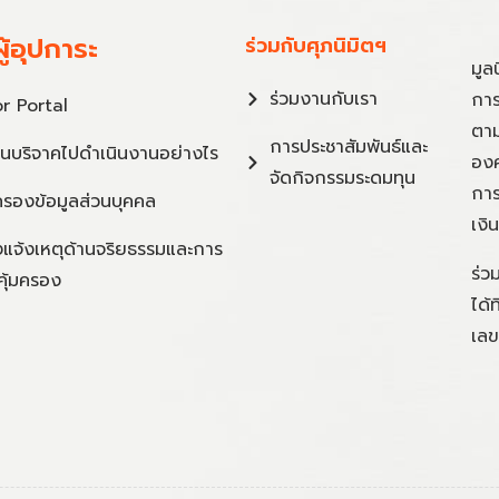
ู้อุปการะ
ร่วมกับศุภนิมิตฯ
มูล
ร่วมงานกับเรา
การ
r Portal
ตาม
การประชาสัมพันธ์และ
ินบริจาคไปดำเนินงานอย่างไร
องค
จัดกิจกรรมระดมทุน
การ
ครองข้อมูลส่วนบุคคล
เงิ
แจ้งเหตุด้านจริยธรรมและการ
ร่ว
คุ้มครอง
ได้
เลข