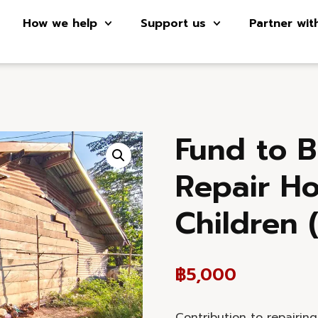
How we help
Support us
Partner wit
Fund to B
Repair H
Children 
฿
5,000
Contribution to repairin