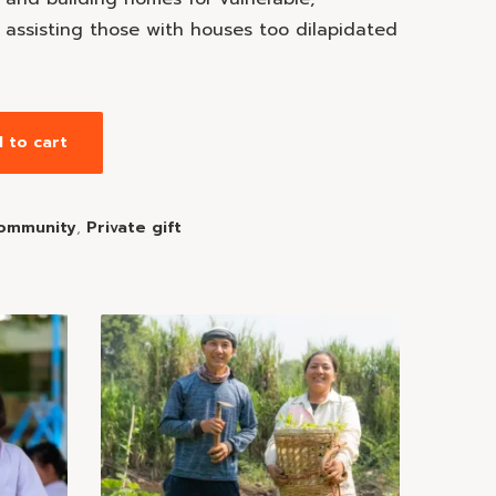
, assisting those with houses too dilapidated
 to cart
ommunity
,
Private gift