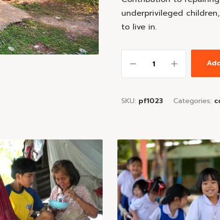
underprivileged children
to live in.
Add
SKU:
pf1023
Categories:
c