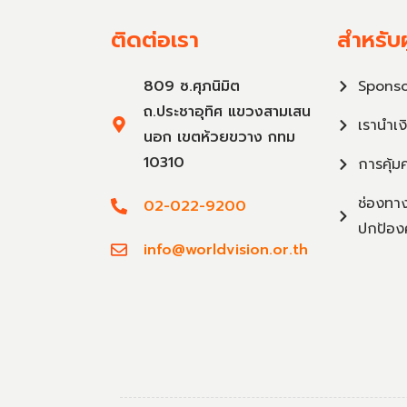
ติดต่อเรา
สำหรับผ
809 ซ.ศุภนิมิต
Sponso
ถ.ประชาอุทิศ แขวงสามเสน
เรานำเง
นอก เขตห้วยขวาง กทม
10310
การคุ้ม
ช่องทาง
02-022-9200
ปกป้อง
info@worldvision.or.th