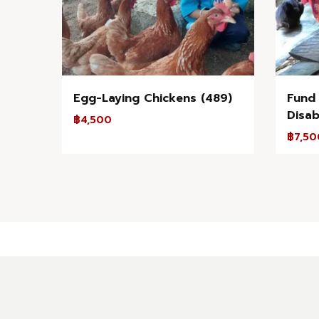
Egg-Laying Chickens (489)
Fund 
Disabi
฿
4,500
฿
7,50