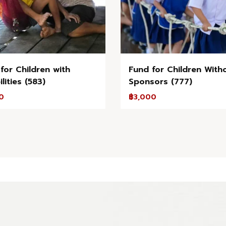
for Children with
Fund for Children With
lities (583)
Sponsors (777)
0
฿
3,000