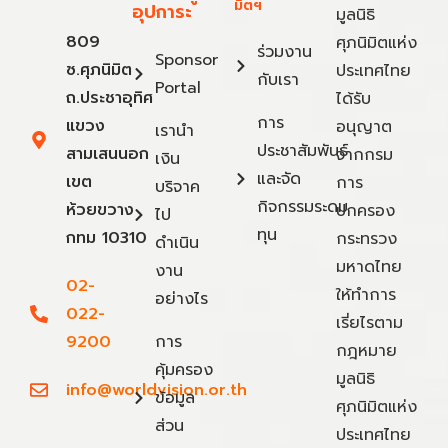
มิตฯ
อุปการะ
มูลนิธิ
809
ศุภนิมิตแห่ง
ร่วมงาน
Sponsor
ซ.ศุภนิมิต
ประเทศไทย
กับเรา
Portal
ถ.ประชาอุทิศ
ได้รับ
การ
แขวง
อนุญาต
เรานำ
ประชาสัมพันธ์
สามเสนนอก
จากกรม
เงิน
และจัด
เขต
การ
บริจาค
กิจกรรมระดม
ห้วยขวาง
ปกครอง
ไป
ทุน
กทม 10310
กระทรวง
ดำเนิน
มหาดไทย
งาน
02-
ให้ทำการ
อย่างไร
022-
เรี่ยไรตาม
9200
การ
กฎหมาย
คุ้มครอง
มูลนิธิ
info@worldvision.or.th
ข้อมูล
ศุภนิมิตแห่ง
ส่วน
ประเทศไทย