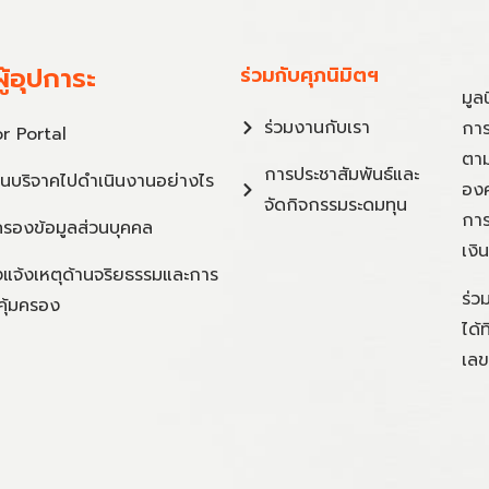
ู้อุปการะ
ร่วมกับศุภนิมิตฯ
มูล
ร่วมงานกับเรา
การ
r Portal
ตาม
การประชาสัมพันธ์และ
ินบริจาคไปดำเนินงานอย่างไร
องค
จัดกิจกรรมระดมทุน
การ
ครองข้อมูลส่วนบุคคล
เงิ
แจ้งเหตุด้านจริยธรรมและการ
ร่ว
คุ้มครอง
ได้
เลข