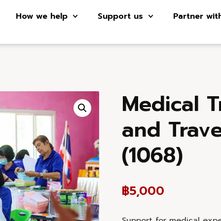
How we help
Support us
Partner wit
Medical 
and Trave
(1068)
฿
5,000
Support for medical expe