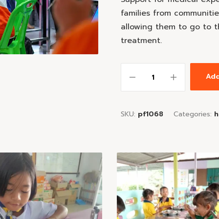
families from communities
allowing them to go to t
treatment.
Add
SKU:
pf1068
Categories:
h