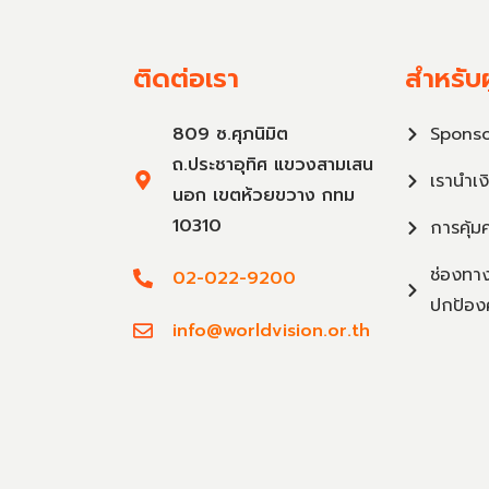
ติดต่อเรา
สำหรับผ
809 ซ.ศุภนิมิต
Sponso
ถ.ประชาอุทิศ แขวงสามเสน
เรานำเง
นอก เขตห้วยขวาง กทม
10310
การคุ้ม
ช่องทาง
02-022-9200
ปกป้อง
info@worldvision.or.th