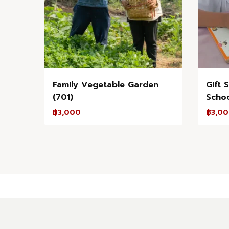
Family Vegetable Garden
Gift 
(701)
Schoo
฿
3,000
฿
3,0