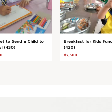
Set to Send a Child to
Breakfast for Kids Fun
l (430)
(420)
00
฿
2,500