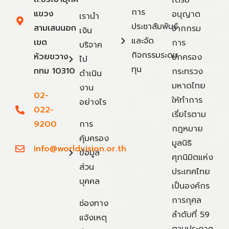
การ
แขวง
อนุญาต
เรานำ
ประชาสัมพันธ์
สามเสนนอก
จากกรม
เงิน
และจัด
เขต
การ
บริจาค
กิจกรรมระดม
ห้วยขวาง
ปกครอง
ไป
ทุน
กทม 10310
กระทรวง
ดำเนิน
มหาดไทย
งาน
02-
ให้ทำการ
อย่างไร
022-
เรี่ยไรตาม
9200
การ
กฎหมาย
คุ้มครอง
มูลนิธิ
info@worldvision.or.th
ข้อมูล
ศุภนิมิตแห่ง
ส่วน
ประเทศไทย
บุคคล
เป็นองค์กร
การกุศล
ช่องทาง
ลำดับที่ 59
แจ้งเหตุ
ตามประกาศ