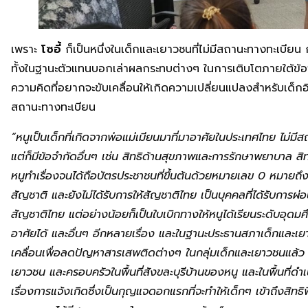
เพราะ
โซอี้
ก็เป็นหนึ่งในเด็กและเยาวชนที่ไม่มีสถานะทางทะเบียน
ทั้งในฐานะตัวแทนบอกเล่าผลกระทบต่างๆ ในการเติบโตภายใต้ข้อ
ความคิดที่อยากจะขับเคลื่อนให้เกิดความเปลี่ยนแปลงสำหรับเด็กอ
สถานะทางทะเบียน
“หนูเป็นเด็กที่เกิดจากพ่อแม่เมียนมาที่มาอาศัยในประเทศไทย ไม่มี
แต่ก็มีข้อจำกัดอื่นๆ เช่น สิทธิด้านสุขภาพและการรักษาพยาบาล สิท
หนูทำเรื่องจนได้ถือบัตรประชาชนที่ขึ้นต้นด้วยหมายเลข
0 หมายถึงก
สัญชาติ และยังไม่ได้รับการให้สัญชาติไทย เป็นบุคคลที่ได้รับการผ่อ
สัญชาติไทย แต่อย่างน้อยก็เป็นใบเบิกทางให้หนูได้เรียนระดับอุดมศ
อาศัยได้ และอื่นๆ อีกหลายเรื่อง และในฐานะประธานสภาเด็กและเ
เคลื่อนเพื่อลดปัญหาสารเสพติดต่างๆ ในกลุ่มเด็กและเยาวชนแล้ว 
เยาวชน และครอบครัวในพื้นที่สังขละบุรีบ้านของหนู และในพื้นที่ดำ
เรื่องการแจ้งเกิดซึ่งเป็นกุญแจดอกแรกที่จะทำให้เด็กๆ เข้าถึงสิทธิพ