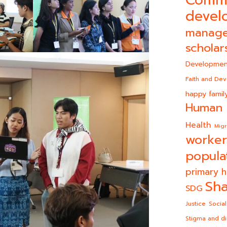
devel
manag
scholar
Developmen
Faith and De
happy famil
Human 
Health
Migr
worker
popula
primary h
Sha
SDG
Justice
Social
Stigma and di