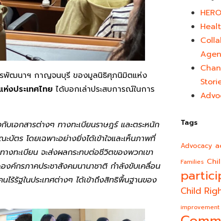
HERO
Healt
Colla
Agen
Chan
ารพัฒนาฯ กาญจนบุรี ของมูลนิธิศุภนิมิตแห่ง
Stori
ิตแห่งประเทศไทย
ได้บอกเล่าประสบการณ์ในการ
Advo
Tags
กี่ยวกับเอกสารต่างๆ ทางทะเบียนราษฎร์ และตระหนัก
ณะบัตร โดยเฉพาะอย่างยิ่งได้เข้าใจและเห็นภาพที่
a
Advocacy
ถานะทางทะเบียน จะส่งผลกระทบต่อชีวิตของพวกเขา
Chi
Families
ละองค์กรภาคประชาสังคมนานาชาติ กำลังขับเคลื่อน
partici
คนไร้รัฐในประเทศต่างๆ ได้เข้าถึงสิทธิพื้นฐานของ
Child Rig
improvement
Comm