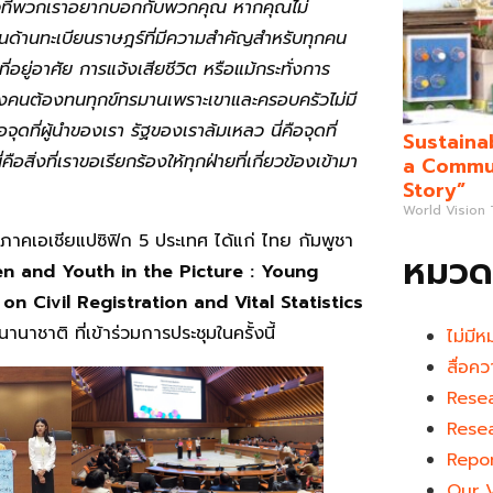
่องราวที่พวกเราอยากบอกกับพวกคุณ หากคุณไม่
งานด้านทะเบียนราษฎร์ที่มีความสำคัญสำหรับทุกคน
อยู่อาศัย การแจ้งเสียชีวิต หรือแม้กระทั่งการ
หนึ่งคนต้องทนทุกข์ทรมานเพราะเขาและครอบครัวไม่มี
ุดที่ผู้นำของเรา รัฐของเราล้มเหลว นี่คือจุดที่
Sustaina
ิ่งที่เราขอเรียกร้องให้ทุกฝ่ายที่เกี่ยวข้องเข้ามา
a Commun
Story”
World Vision
าคเอเชียแปซิฟิก 5 ประเทศ ได้แก่ ไทย กัมพูชา
หมวดห
en and Youth in the Picture : Young
n Civil Registration and Vital Statistics
ชาติ ที่เข้าร่วมการประชุมในครั้งนี้
ไม่มีห
สื่อคว
Rese
Rese
Repo
Our 