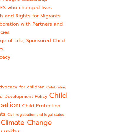
ES who changed lives​
h and Rights for Migrants
boration with Partners and
cies
ge of Life, Sponsored Child
es
cacy
dvocacy for children
Celebrating
Child
ld Development Policy
pation
Child Protection
hts
Civil registration and legal status
Climate Change
unity