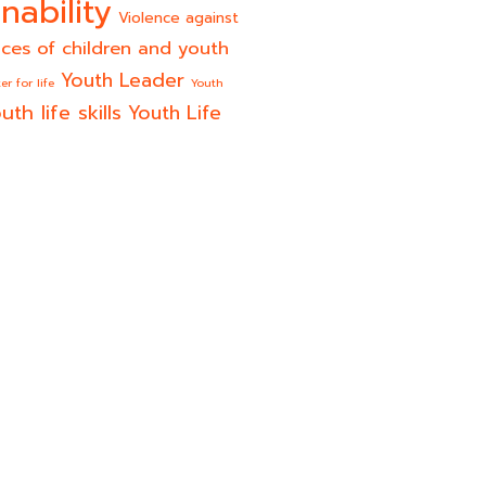
nability
Violence against
ices of children and youth
Youth Leader
er for life
Youth
uth life skills
Youth Life