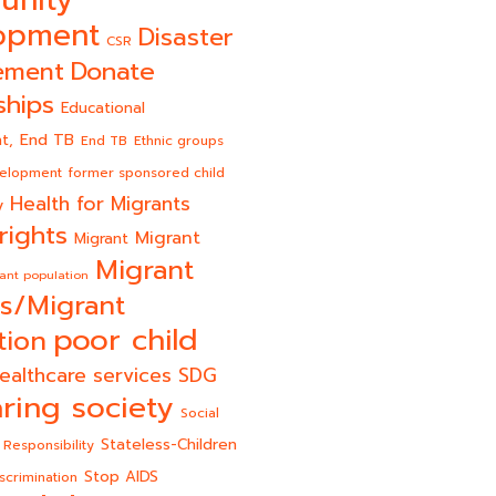
opment
Disaster
CSR
Donate
ement
ships
Educational
End TB
t,
End TB
Ethnic groups
velopment
former sponsored child
Health for Migrants
y
rights
Migrant
Migrant
Migrant
ant population
s/Migrant
poor child
tion
ealthcare services
SDG
ring society
Social
Stateless-Children
 Responsibility
Stop AIDS
scrimination