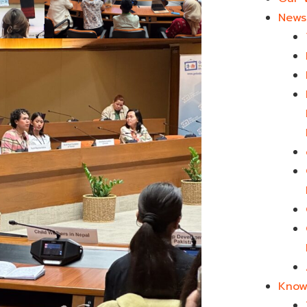
News 
Know