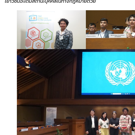
เยาวชนจะได้มีสถานะบุคคลในทางกฎหมายด้วย”