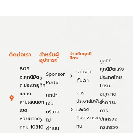
ติดต่อเรา
สำหรับผู้
ร่วมกับศุภนิ
มิตฯ
อุปการะ
มูลนิธิ
809
ศุภนิมิตแห่ง
ร่วมงาน
Sponsor
ซ.ศุภนิมิต
ประเทศไทย
กับเรา
Portal
ถ.ประชาอุทิศ
ได้รับ
การ
แขวง
อนุญาต
เรานำ
ประชาสัมพันธ์
สามเสนนอก
จากกรม
เงิน
และจัด
เขต
การ
บริจาค
กิจกรรมระดม
ห้วยขวาง
ปกครอง
ไป
ทุน
กทม 10310
กระทรวง
ดำเนิน