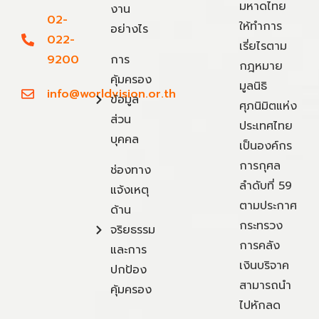
มหาดไทย
งาน
02-
ให้ทำการ
อย่างไร
022-
เรี่ยไรตาม
9200
การ
กฎหมาย
คุ้มครอง
มูลนิธิ
info@worldvision.or.th
ข้อมูล
ศุภนิมิตแห่ง
ส่วน
ประเทศไทย
บุคคล
เป็นองค์กร
การกุศล
ช่องทาง
ลำดับที่ 59
แจ้งเหตุ
ตามประกาศ
ด้าน
กระทรวง
จริยธรรม
การคลัง
และการ
เงินบริจาค
ปกป้อง
สามารถนำ
คุ้มครอง
ไปหักลด