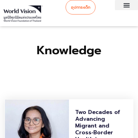
อุปการะเด็ก
Knowledge
Two Decades of
Advancing
Migrant and
Cross‑Border