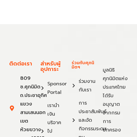
ติดต่อเรา
สำหรับผู้
ร่วมกับศุภนิ
มิตฯ
อุปการะ
มูลนิธิ
809
ศุภนิมิตแห่ง
ร่วมงาน
Sponsor
ซ.ศุภนิมิต
ประเทศไทย
กับเรา
Portal
ถ.ประชาอุทิศ
ได้รับ
การ
แขวง
อนุญาต
เรานำ
ประชาสัมพันธ์
สามเสนนอก
จากกรม
เงิน
และจัด
เขต
การ
บริจาค
กิจกรรมระดม
ห้วยขวาง
ปกครอง
ไป