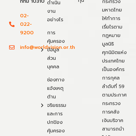
ทุน
กทม 10310
กระทรวง
ดำเนิน
มหาดไทย
งาน
02-
ให้ทำการ
อย่างไร
022-
เรี่ยไรตาม
9200
การ
กฎหมาย
คุ้มครอง
มูลนิธิ
info@worldvision.or.th
ข้อมูล
ศุภนิมิตแห่ง
ส่วน
ประเทศไทย
บุคคล
เป็นองค์กร
การกุศล
ช่องทาง
ลำดับที่ 59
แจ้งเหตุ
ตามประกาศ
ด้าน
กระทรวง
จริยธรรม
การคลัง
และการ
เงินบริจาค
ปกป้อง
สามารถนำ
คุ้มครอง