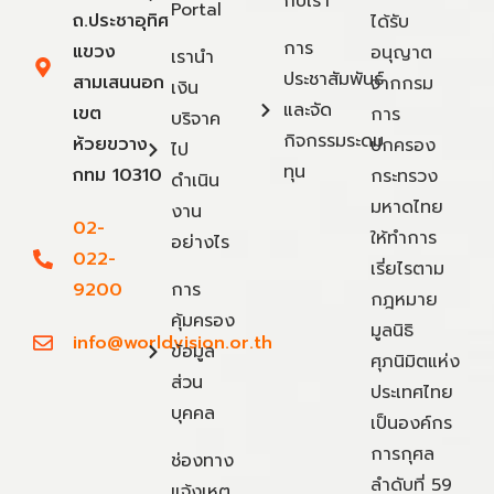
กับเรา
Portal
ถ.ประชาอุทิศ
ได้รับ
การ
แขวง
อนุญาต
เรานำ
ประชาสัมพันธ์
สามเสนนอก
จากกรม
เงิน
และจัด
เขต
การ
บริจาค
กิจกรรมระดม
ห้วยขวาง
ปกครอง
ไป
ทุน
กทม 10310
กระทรวง
ดำเนิน
มหาดไทย
งาน
02-
ให้ทำการ
อย่างไร
022-
เรี่ยไรตาม
9200
การ
กฎหมาย
คุ้มครอง
มูลนิธิ
info@worldvision.or.th
ข้อมูล
ศุภนิมิตแห่ง
ส่วน
ประเทศไทย
บุคคล
เป็นองค์กร
การกุศล
ช่องทาง
ลำดับที่ 59
แจ้งเหตุ