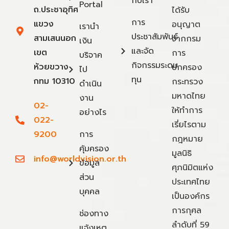
กับเรา
Portal
ถ.ประชาอุทิศ
ได้รับ
การ
แขวง
อนุญาต
เรานำ
ประชาสัมพันธ์
สามเสนนอก
จากกรม
เงิน
และจัด
เขต
การ
บริจาค
กิจกรรมระดม
ห้วยขวาง
ปกครอง
ไป
ทุน
กทม 10310
กระทรวง
ดำเนิน
มหาดไทย
งาน
02-
ให้ทำการ
อย่างไร
022-
เรี่ยไรตาม
9200
การ
กฎหมาย
คุ้มครอง
มูลนิธิ
info@worldvision.or.th
ข้อมูล
ศุภนิมิตแห่ง
ส่วน
ประเทศไทย
บุคคล
เป็นองค์กร
การกุศล
ช่องทาง
ลำดับที่ 59
แจ้งเหตุ