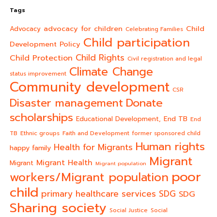
Tags
advocacy for children
Child
Advocacy
Celebrating Families
Child participation
Development Policy
Child Rights
Child Protection
Civil registration and legal
Climate Change
status improvement
Community development
CSR
Donate
Disaster management
scholarships
End TB
Educational Development,
End
TB
Ethnic groups
Faith and Development
former sponsored child
Human rights
Health for Migrants
happy family
Migrant
Migrant Health
Migrant
Migrant population
poor
workers/Migrant population
child
primary healthcare services
SDG
SDG
Sharing society
Social Justice
Social