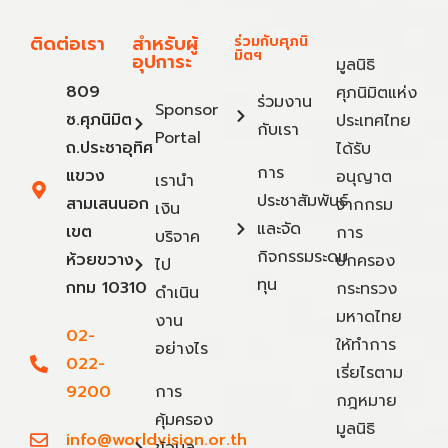
ติดต่อเรา
สำหรับผู้
ร่วมกับศุภนิ
มิตฯ
อุปการะ
มูลนิธิ
809
ศุภนิมิตแห่ง
ร่วมงาน
Sponsor
ซ.ศุภนิมิต
ประเทศไทย
กับเรา
Portal
ถ.ประชาอุทิศ
ได้รับ
การ
แขวง
อนุญาต
เรานำ
ประชาสัมพันธ์
สามเสนนอก
จากกรม
เงิน
และจัด
เขต
การ
บริจาค
กิจกรรมระดม
ห้วยขวาง
ปกครอง
ไป
ทุน
กทม 10310
กระทรวง
ดำเนิน
มหาดไทย
งาน
02-
ให้ทำการ
อย่างไร
022-
เรี่ยไรตาม
9200
การ
กฎหมาย
คุ้มครอง
มูลนิธิ
info@worldvision.or.th