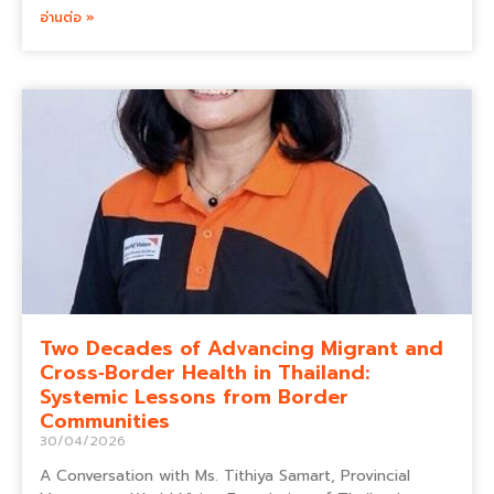
อ่านต่อ »
Two Decades of Advancing Migrant and
Cross‑Border Health in Thailand:
Systemic Lessons from Border
Communities
30/04/2026
A Conversation with Ms. Tithiya Samart, Provincial