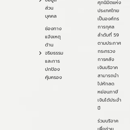
ข้อมูล
ศุภนิมิตแห่ง
ส่วน
ประเทศไทย
บุคคล
เป็นองค์กร
การกุศล
ช่องทาง
ลำดับที่ 59
แจ้งเหตุ
ตามประกาศ
ด้าน
กระทรวง
จริยธรรม
การคลัง
และการ
เงินบริจาค
ปกป้อง
สามารถนำ
คุ้มครอง
ไปหักลด
หย่อนภาษี
เงินได้ประจำ
ปี
ร่วมบริจาค
เพื่อช่วย