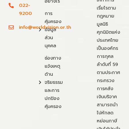
ให้ทำการ
อย่างไร
022-
เรี่ยไรตาม
9200
การ
กฎหมาย
คุ้มครอง
มูลนิธิ
info@worldvision.or.th
ข้อมูล
ศุภนิมิตแห่ง
ส่วน
ประเทศไทย
บุคคล
เป็นองค์กร
การกุศล
ช่องทาง
ลำดับที่ 59
แจ้งเหตุ
ตามประกาศ
ด้าน
กระทรวง
จริยธรรม
การคลัง
และการ
เงินบริจาค
ปกป้อง
สามารถนำ
คุ้มครอง
ไปหักลด
หย่อนภาษี