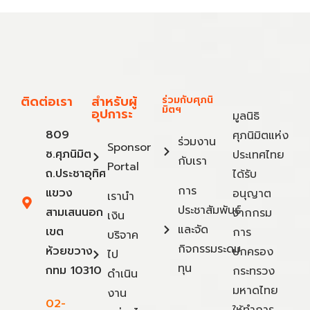
ติดต่อเรา
สำหรับผู้
ร่วมกับศุภนิ
มิตฯ
อุปการะ
มูลนิธิ
809
ศุภนิมิตแห่ง
ร่วมงาน
Sponsor
ซ.ศุภนิมิต
ประเทศไทย
กับเรา
Portal
ถ.ประชาอุทิศ
ได้รับ
การ
แขวง
อนุญาต
เรานำ
ประชาสัมพันธ์
สามเสนนอก
จากกรม
เงิน
และจัด
เขต
การ
บริจาค
กิจกรรมระดม
ห้วยขวาง
ปกครอง
ไป
ทุน
กทม 10310
กระทรวง
ดำเนิน
มหาดไทย
งาน
02-