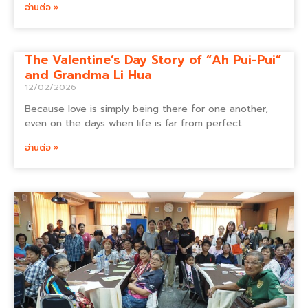
อ่านต่อ »
The Valentine’s Day Story of “Ah Pui-Pui”
and Grandma Li Hua
12/02/2026
Because love is simply being there for one another,
even on the days when life is far from perfect.
อ่านต่อ »