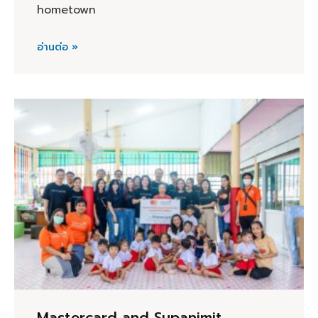
hometown
อ่านต่อ »
Mastercard and Supanimit