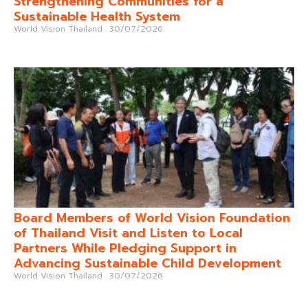
Strengthening Communities for a
Sustainable Health System
World Vision Thailand
30/07/2026
Board Members of World Vision Foundation
of Thailand Visit and Listen to Local
Partners While Pledging Support in
Advancing Sustainable Child Development
World Vision Thailand
30/07/2026