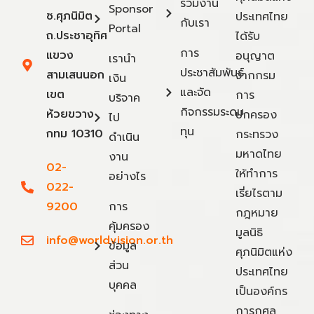
ร่วมงาน
Sponsor
ซ.ศุภนิมิต
ประเทศไทย
กับเรา
Portal
ถ.ประชาอุทิศ
ได้รับ
การ
แขวง
อนุญาต
เรานำ
ประชาสัมพันธ์
สามเสนนอก
จากกรม
เงิน
และจัด
เขต
การ
บริจาค
กิจกรรมระดม
ห้วยขวาง
ปกครอง
ไป
ทุน
กทม 10310
กระทรวง
ดำเนิน
มหาดไทย
งาน
02-
ให้ทำการ
อย่างไร
022-
เรี่ยไรตาม
9200
การ
กฎหมาย
คุ้มครอง
มูลนิธิ
info@worldvision.or.th
ข้อมูล
ศุภนิมิตแห่ง
ส่วน
ประเทศไทย
บุคคล
เป็นองค์กร
การกุศล