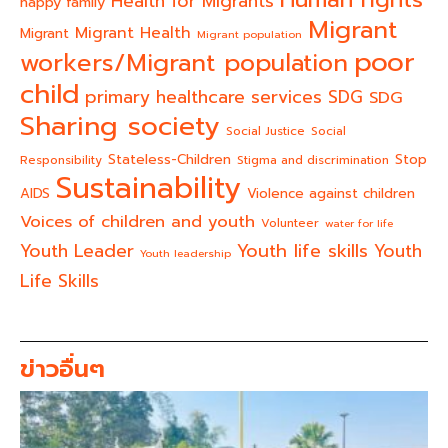
Health for Migrants
happy family
Migrant
Migrant Health
Migrant
Migrant population
poor
workers/Migrant population
child
primary healthcare services
SDG
SDG
Sharing society
Social Justice
Social
Stateless-Children
Stop
Responsibility
Stigma and discrimination
Sustainability
AIDS
Violence against children
Voices of children and youth
Volunteer
water for life
Youth life skills
Youth Leader
Youth
Youth leadership
Life Skills
ข่าวอื่นๆ