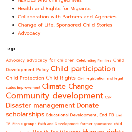
HEROES who changed lives​
Health and Rights for Migrants
Collaboration with Partners and Agencies
Change of Life, Sponsored Child Stories
Advocacy
Tags
advocacy for children
Child
Advocacy
Celebrating Families
Child participation
Development Policy
Child Rights
Child Protection
Civil registration and legal
Climate Change
status improvement
Community development
CSR
Donate
Disaster management
scholarships
End TB
Educational Development,
End
TB
Ethnic groups
Faith and Development
former sponsored child
Human rights