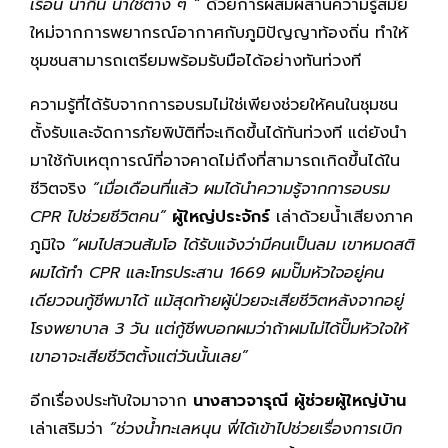
เรือน น้ำกิน น้ำใช้ต่าง ๆ “
ด้วยการผสมผสานความรู้สมัย
ใหม่จากการพยากรณ์อากาศกับภูมิปัญญาท้องถิ่น ทำให้
ชุมชนสามารถเตรียมพร้อมรับมือได้อย่างทันท่วงที
ความรู้ที่ได้รับจากการอบรมไม่ใช่เพียงช่วยให้คนในชุมชน
ตั้งรับและจัดการภัยพิบัติที่จะเกิดขึ้นได้ทันท่วงที แต่ยังนำ
มาใช้กับเหตุการณ์ที่อาจคาดไม่ถึงที่สามารถเกิดขึ้นได้ใน
ชีวิตจริง
“เมื่อเดือนที่แล้ว ผมได้นำความรู้จากการอบรม
CPR ไปช่วยชีวิตคน”
ผู้ใหญ่ประจักร์
เล่าด้วยน้ำเสียงภาค
ภูมิใจ
“ผมไปสวนส้มโอ ได้รับแจ้งว่ามีคนเป็นลม เขาหมดสติ
ผมได้ทำ CPR และโทรประสาน 1669 ผมปั๊มหัวใจอยู่คน
เดียวจนกู้ชีพมาได้ แม้สุดท้ายผู้ป่วยจะเสียชีวิตหลังจากอยู่
โรงพยาบาล 3 วัน แต่กู้ชีพบอกผมว่าถ้าผมไม่ได้ปั๊มหัวใจให้
เขาอาจะเสียชีวิตตั้งแต่วันนั้นเลย”
อีกเรื่องประทับใจมาจาก
นางสาวจารุณี ผู้ช่วยผู้ใหญ่บ้าน
เล่าเสริมว่า
“ช่วงน้ำทะเลหนุน พี่ได้เข้าไปช่วยเรื่องการเบิก