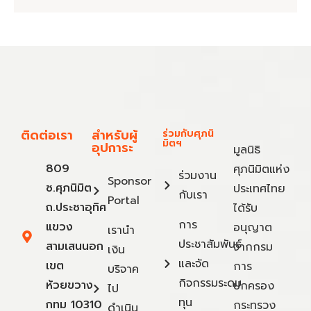
ติดต่อเรา
สำหรับผู้
ร่วมกับศุภนิ
มิตฯ
อุปการะ
มูลนิธิ
809
ศุภนิมิตแห่ง
ร่วมงาน
Sponsor
ซ.ศุภนิมิต
ประเทศไทย
กับเรา
Portal
ถ.ประชาอุทิศ
ได้รับ
การ
แขวง
อนุญาต
เรานำ
ประชาสัมพันธ์
สามเสนนอก
จากกรม
เงิน
และจัด
เขต
การ
บริจาค
กิจกรรมระดม
ห้วยขวาง
ปกครอง
ไป
ทุน
กทม 10310
กระทรวง
ดำเนิน