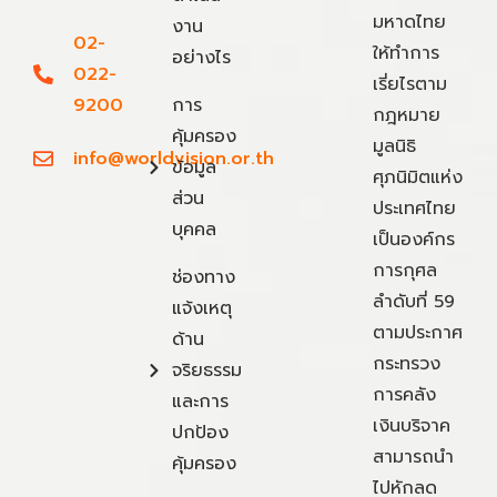
มหาดไทย
งาน
02-
ให้ทำการ
อย่างไร
022-
เรี่ยไรตาม
9200
การ
กฎหมาย
คุ้มครอง
มูลนิธิ
info@worldvision.or.th
ข้อมูล
ศุภนิมิตแห่ง
ส่วน
ประเทศไทย
บุคคล
เป็นองค์กร
การกุศล
ช่องทาง
ลำดับที่ 59
แจ้งเหตุ
ตามประกาศ
ด้าน
กระทรวง
จริยธรรม
การคลัง
และการ
เงินบริจาค
ปกป้อง
สามารถนำ
คุ้มครอง
ไปหักลด