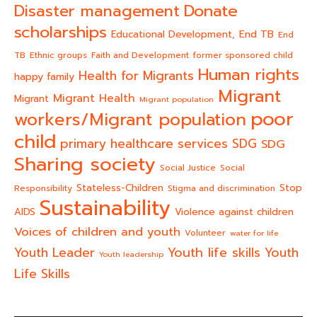
Donate
Disaster management
scholarships
End TB
Educational Development,
End
TB
Ethnic groups
Faith and Development
former sponsored child
Human rights
Health for Migrants
happy family
Migrant
Migrant Health
Migrant
Migrant population
poor
workers/Migrant population
child
primary healthcare services
SDG
SDG
Sharing society
Social Justice
Social
Stateless-Children
Stop
Responsibility
Stigma and discrimination
Sustainability
AIDS
Violence against children
Voices of children and youth
Volunteer
water for life
Youth life skills
Youth Leader
Youth
Youth leadership
Life Skills