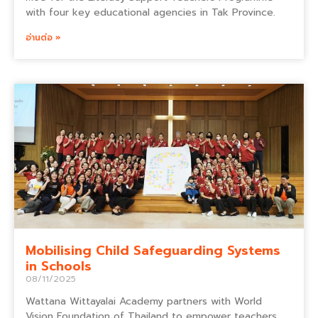
with four key educational agencies in Tak Province.
อ่านต่อ »
Mobilising Child Safeguarding Systems
in Schools
08/11/2025
Wattana Wittayalai Academy partners with World
Vision Foundation of Thailand to empower teachers