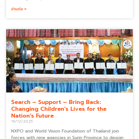
อ่านต่อ »
Search – Support – Bring Back:
Changing Children’s Lives for the
Nation’s Future
19/12/2025
NXPO and World Vision Foundation of Thailand join
forces with nine agencies in Surin Province to design