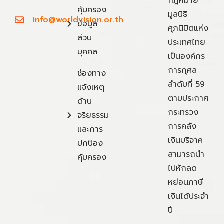
กฎหมาย
คุ้มครอง
มูลนิธิ
info@worldvision.or.th
ข้อมูล
ศุภนิมิตแห่ง
ส่วน
ประเทศไทย
บุคคล
เป็นองค์กร
การกุศล
ช่องทาง
ลำดับที่ 59
แจ้งเหตุ
ตามประกาศ
ด้าน
กระทรวง
จริยธรรม
การคลัง
และการ
เงินบริจาค
ปกป้อง
สามารถนำ
คุ้มครอง
ไปหักลด
หย่อนภาษี
เงินได้ประจำ
ปี