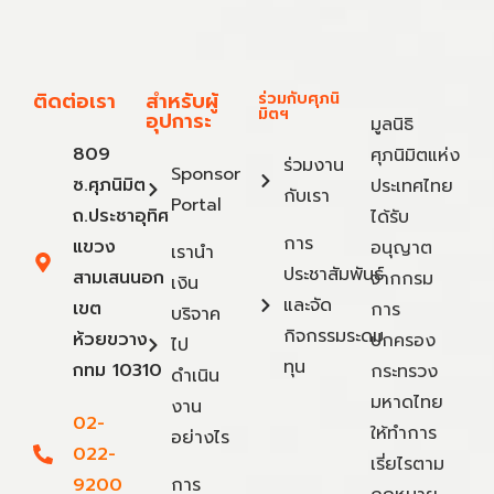
ติดต่อเรา
สำหรับผู้
ร่วมกับศุภนิ
มิตฯ
อุปการะ
มูลนิธิ
809
ศุภนิมิตแห่ง
ร่วมงาน
Sponsor
ซ.ศุภนิมิต
ประเทศไทย
กับเรา
Portal
ถ.ประชาอุทิศ
ได้รับ
การ
แขวง
อนุญาต
เรานำ
ประชาสัมพันธ์
สามเสนนอก
จากกรม
เงิน
และจัด
เขต
การ
บริจาค
กิจกรรมระดม
ห้วยขวาง
ปกครอง
ไป
ทุน
กทม 10310
กระทรวง
ดำเนิน
มหาดไทย
งาน
02-
ให้ทำการ
อย่างไร
022-
เรี่ยไรตาม
9200
การ