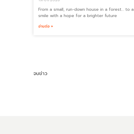
19/01/2026
From a small, run-down house in a forest… to a
smile with a hope for a brighter future
อ่านต่อ »
จบข่าว