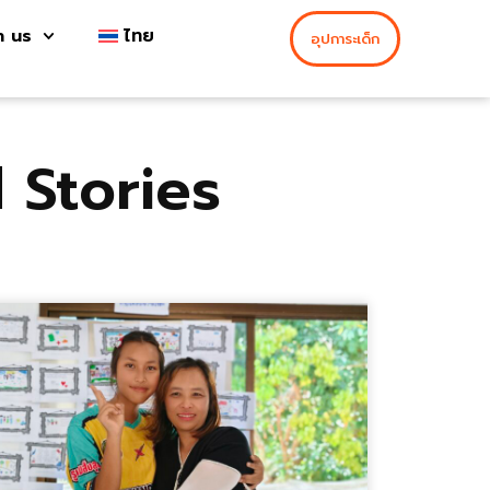
h us
ไทย
อุปการะเด็ก
 Stories