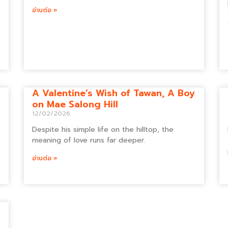
อ่านต่อ »
A Valentine’s Wish of Tawan, A Boy
on Mae Salong Hill
12/02/2026
Despite his simple life on the hilltop, the
meaning of love runs far deeper.
อ่านต่อ »