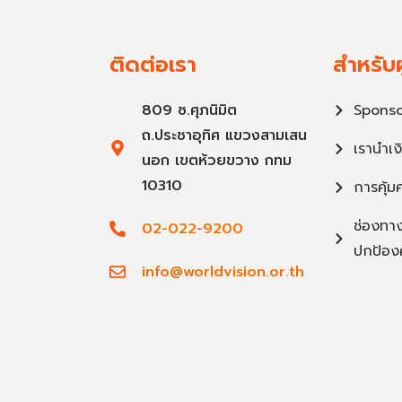
ติดต่อเรา
สำหรับผ
809 ซ.ศุภนิมิต
Sponso
ถ.ประชาอุทิศ แขวงสามเสน
เรานำเง
นอก เขตห้วยขวาง กทม
10310
การคุ้ม
ช่องทาง
02-022-9200
ปกป้อง
info@worldvision.or.th