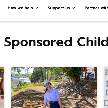
How we help
Support us
Partner wit
, Sponsored Child