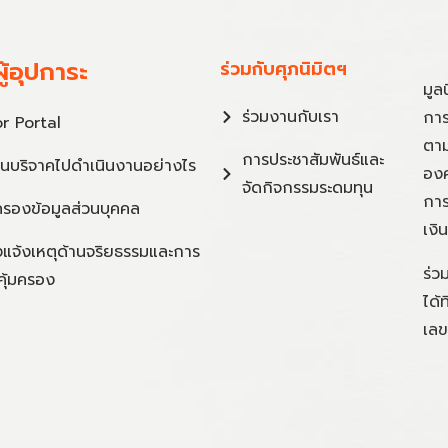
ู้อุปการะ
ร่วมกับศุภนิมิตฯ
มูล
ร่วมงานกับเรา
การ
r Portal
ตาม
การประชาสัมพันธ์และ
ินบริจาคไปดำเนินงานอย่างไร
องค
จัดกิจกรรมระดมทุน
การ
ครองข้อมูลส่วนบุคคล
เงิ
แจ้งเหตุด้านจริยธรรมและการ
ร่ว
คุ้มครอง
ได้
เลข