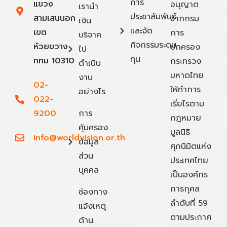
การ
แขวง
อนุญาต
เรานำ
ประชาสัมพันธ์
สามเสนนอก
จากกรม
เงิน
และจัด
เขต
การ
บริจาค
กิจกรรมระดม
ห้วยขวาง
ปกครอง
ไป
ทุน
กทม 10310
กระทรวง
ดำเนิน
มหาดไทย
งาน
02-
ให้ทำการ
อย่างไร
022-
เรี่ยไรตาม
9200
การ
กฎหมาย
คุ้มครอง
มูลนิธิ
info@worldvision.or.th
ข้อมูล
ศุภนิมิตแห่ง
ส่วน
ประเทศไทย
บุคคล
เป็นองค์กร
การกุศล
ช่องทาง
ลำดับที่ 59
แจ้งเหตุ
ตามประกาศ
ด้าน