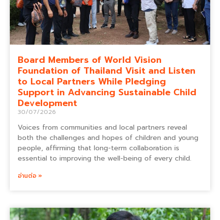
Board Members of World Vision
Foundation of Thailand Visit and Listen
to Local Partners While Pledging
Support in Advancing Sustainable Child
Development
30/07/2026
Voices from communities and local partners reveal
both the challenges and hopes of children and young
people, affirming that long-term collaboration is
essential to improving the well-being of every child.
อ่านต่อ »