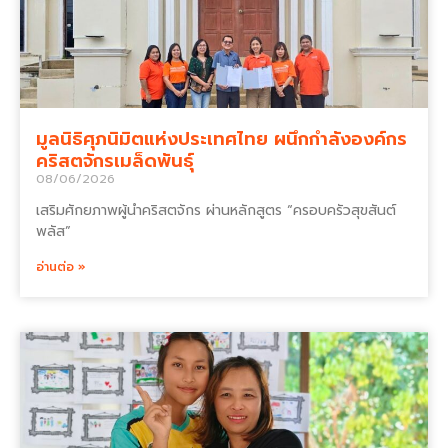
มูลนิธิศุภนิมิตแห่งประเทศไทย ผนึกกำลังองค์กร
คริสตจักรเมล็ดพันธุ์
08/06/2026
เสริมศักยภาพผู้นำคริสตจักร ผ่านหลักสูตร “ครอบครัวสุขสันต์
พลัส”
อ่านต่อ »