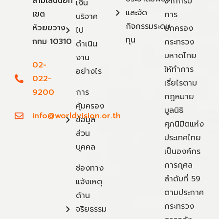
สามเสนนอก
จากกรม
เงิน
และจัด
เขต
การ
บริจาค
กิจกรรมระดม
ห้วยขวาง
ปกครอง
ไป
ทุน
กทม 10310
กระทรวง
ดำเนิน
มหาดไทย
งาน
02-
ให้ทำการ
อย่างไร
022-
เรี่ยไรตาม
9200
การ
กฎหมาย
คุ้มครอง
มูลนิธิ
info@worldvision.or.th
ข้อมูล
ศุภนิมิตแห่ง
ส่วน
ประเทศไทย
บุคคล
เป็นองค์กร
การกุศล
ช่องทาง
ลำดับที่ 59
แจ้งเหตุ
ตามประกาศ
ด้าน
กระทรวง
จริยธรรม