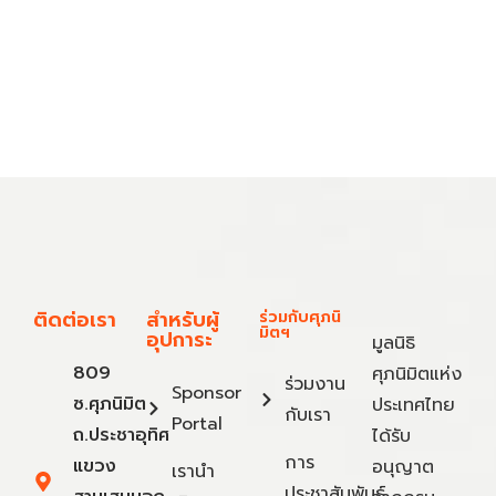
ติดต่อเรา
สำหรับผู้
ร่วมกับศุภนิ
มิตฯ
อุปการะ
มูลนิธิ
809
ศุภนิมิตแห่ง
ร่วมงาน
Sponsor
ซ.ศุภนิมิต
ประเทศไทย
กับเรา
Portal
ถ.ประชาอุทิศ
ได้รับ
การ
แขวง
อนุญาต
เรานำ
ประชาสัมพันธ์