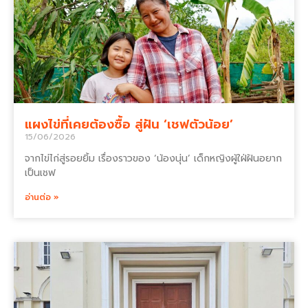
แผงไข่ที่เคยต้องซื้อ สู่ฝัน ‘เชฟตัวน้อย’
15/06/2026
จากไข่ไก่สู่รอยยิ้ม เรื่องราวของ ‘น้องนุ่น’ เด็กหญิงผู้ใฝ่ฝันอยาก
เป็นเชฟ
อ่านต่อ »