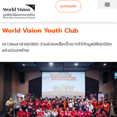
อุปการะเด็ก
World Vision Youth Club
เยาวชนอาสาศุภนิมิต ร่วมช่วยเหลือเด็กยากไร้กับ​มูลนิธิศุภนิมิต
แห่งประเทศไทย​