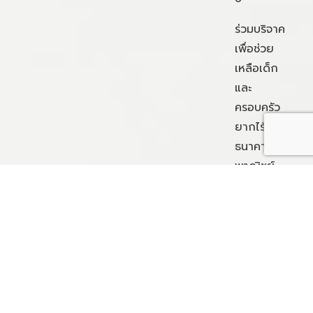
ร่วมบริจาค
เพื่อช่วย
เหลือเด็ก
และ
ครอบครัว
ยากไร้ ได้ที่
ธนาคารไทย
พาณิชย์
สาขา
เอกมัย
เลขที่บัญชี
078-2-
00965-5