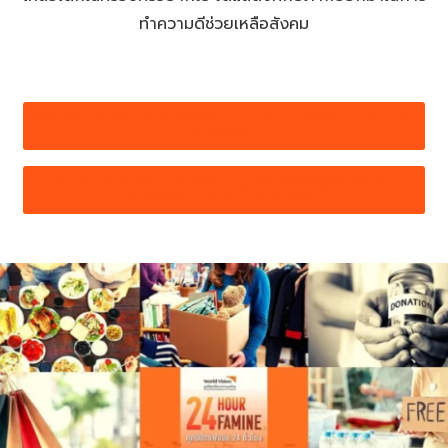
ทำความดีช่วยเหลือสังคม
กิจกรรมเยาวชนอาสาครั้งที่1 ณ.ชุมชนกะเหรี่ยงบ้านภูเหม็น
จ.อุทัยธานี
เยาวชนอาสาศุภนิมิต' ระดมทุนมอบถุงยังชีพแก่ชุมชน
กะเหรี่ยงบ้านภูเหม็น จ.อุทัยธานี