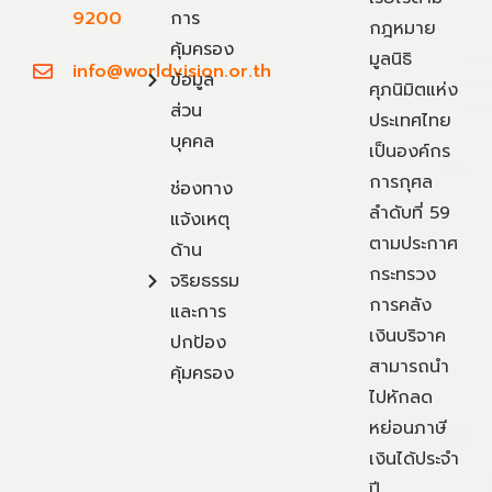
9200
การ
กฎหมาย
คุ้มครอง
มูลนิธิ
info@worldvision.or.th
ข้อมูล
ศุภนิมิตแห่ง
ส่วน
ประเทศไทย
บุคคล
เป็นองค์กร
การกุศล
ช่องทาง
ลำดับที่ 59
แจ้งเหตุ
ตามประกาศ
ด้าน
กระทรวง
จริยธรรม
การคลัง
และการ
เงินบริจาค
ปกป้อง
สามารถนำ
คุ้มครอง
ไปหักลด
หย่อนภาษี
เงินได้ประจำ
ปี