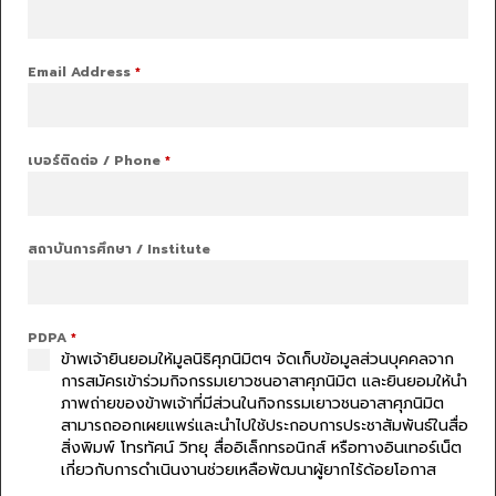
Email Address
*
เบอร์ติดต่อ / Phone
*
สถาบันการศึกษา / Institute
PDPA
*
ข้าพเจ้ายินยอมให้มูลนิธิศุภนิมิตฯ จัดเก็บข้อมูลส่วนบุคคลจาก
การสมัครเข้าร่วมกิจกรรมเยาวชนอาสาศุภนิมิต และยินยอมให้นำ
ภาพถ่ายของข้าพเจ้าที่มีส่วนในกิจกรรมเยาวชนอาสาศุภนิมิต
สามารถออกเผยแพร่และนำไปใช้ประกอบการประชาสัมพันธ์ในสื่อ
สิ่งพิมพ์ โทรทัศน์ วิทยุ สื่ออิเล็กทรอนิกส์ หรือทางอินเทอร์เน็ต
เกี่ยวกับการดำเนินงานช่วยเหลือพัฒนาผู้ยากไร้ด้อยโอกาส