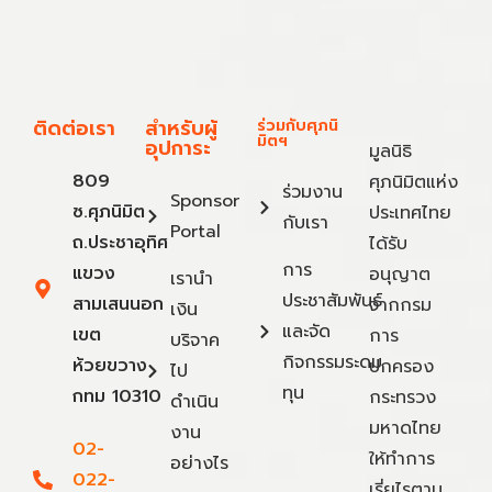
ติดต่อเรา
สำหรับผู้
ร่วมกับศุภนิ
มิตฯ
อุปการะ
มูลนิธิ
809
ศุภนิมิตแห่ง
ร่วมงาน
Sponsor
ซ.ศุภนิมิต
ประเทศไทย
กับเรา
Portal
ถ.ประชาอุทิศ
ได้รับ
การ
แขวง
อนุญาต
เรานำ
ประชาสัมพันธ์
สามเสนนอก
จากกรม
เงิน
และจัด
เขต
การ
บริจาค
กิจกรรมระดม
ห้วยขวาง
ปกครอง
ไป
ทุน
กทม 10310
กระทรวง
ดำเนิน
มหาดไทย
งาน
02-
ให้ทำการ
อย่างไร
022-
เรี่ยไรตาม