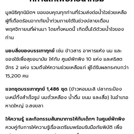
มูลนิธิศุภนิมิตฯ ขอขอบคุณทุกท่านที่ร่วมส่งต่อน้ำใจช่วยเหลือ
ผู้ที่เดือดร้อนจากภัยน้ำท่วมภายใต้ในช่วงปลายเดือน
พฤศจิกายนที่ผ่านมา โดยทั้งหมดนี้ เกิดขึ้นได้ด้วยน้ำใจของ
ท่าน
มอบสิ่งของบรรเทาทุกข์
เช่น ข้าวสาร อาหารแห้ง นม และ
ของใช้เพื่อสุขอนามัย ให้กับ ศูนย์พักพิง 10 แห่ง และคริสต
จักร 2 แห่ง รวมถึงให้ความช่วยเหลือแก่ ผู้ได้รับผลกระทบกว่า
15,200 คน
แจกชุดบรรเทาทุกข์ 1,486 ชุด
(ข้าวหอมมะลิ ปลากระป๋อง
บะหมี่กึ่งสำเร็จรูป นมถั่วเหลือง น้ำดื่ม ขนม และเสื่อ) ในอำเภอ
หาดใหญ่ จ.สงขลา
ให้ความรู้ และกิจกรรมสันทนาการให้กับเด็กๆ ในศูนย์พักพิง
ควบคู่กับการให้ความรู้เรื่องเตรียมพร้อมรับมือภัยพิบัติ เพื่อ