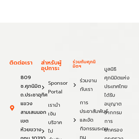
ติดต่อเรา
สำหรับผู้
ร่วมกับศุภนิ
มิตฯ
อุปการะ
มูลนิธิ
809
ศุภนิมิตแห่ง
ร่วมงาน
Sponsor
ซ.ศุภนิมิต
ประเทศไทย
กับเรา
Portal
ถ.ประชาอุทิศ
ได้รับ
การ
แขวง
อนุญาต
เรานำ
ประชาสัมพันธ์
สามเสนนอก
จากกรม
เงิน
และจัด
เขต
การ
บริจาค
กิจกรรมระดม
ห้วยขวาง
ปกครอง
ไป
ทุน
กทม 10310
กระทรวง