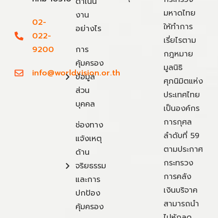
ดำเนิน
มหาดไทย
งาน
02-
ให้ทำการ
อย่างไร
022-
เรี่ยไรตาม
9200
การ
กฎหมาย
คุ้มครอง
มูลนิธิ
info@worldvision.or.th
ข้อมูล
ศุภนิมิตแห่ง
ส่วน
ประเทศไทย
บุคคล
เป็นองค์กร
การกุศล
ช่องทาง
ลำดับที่ 59
แจ้งเหตุ
ตามประกาศ
ด้าน
กระทรวง
จริยธรรม
การคลัง
และการ
เงินบริจาค
ปกป้อง
สามารถนำ
คุ้มครอง
ไปหักลด