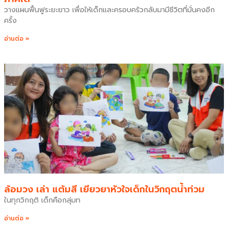
วางแผนฟื้นฟูระยะยาว เพื่อให้เด็กและครอบครัวกลับมามีชีวิตที่มั่นคงอีก
ครั้ง
อ่านต่อ »
ล้อมวง เล่า แต้มสี เยียวยาหัวใจเด็กในวิกฤตน้ำท่วม
ในทุกวิกฤติ เด็กคือกลุ่มท
อ่านต่อ »