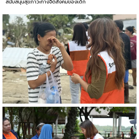
สนับสนุนสุขภาวะทางจิตสังคมของเด็ก