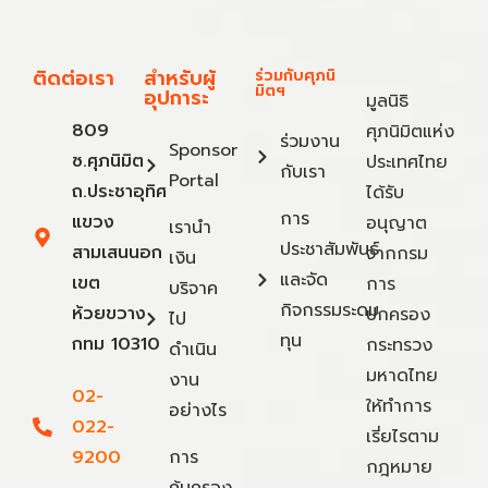
ติดต่อเรา
สำหรับผู้
ร่วมกับศุภนิ
มิตฯ
อุปการะ
มูลนิธิ
809
ศุภนิมิตแห่ง
ร่วมงาน
Sponsor
ซ.ศุภนิมิต
ประเทศไทย
กับเรา
Portal
ถ.ประชาอุทิศ
ได้รับ
การ
แขวง
อนุญาต
เรานำ
ประชาสัมพันธ์
สามเสนนอก
จากกรม
เงิน
และจัด
เขต
การ
บริจาค
กิจกรรมระดม
ห้วยขวาง
ปกครอง
ไป
ทุน
กทม 10310
กระทรวง
ดำเนิน
มหาดไทย
งาน
02-
ให้ทำการ
อย่างไร
022-
เรี่ยไรตาม
9200
การ
กฎหมาย
คุ้มครอง