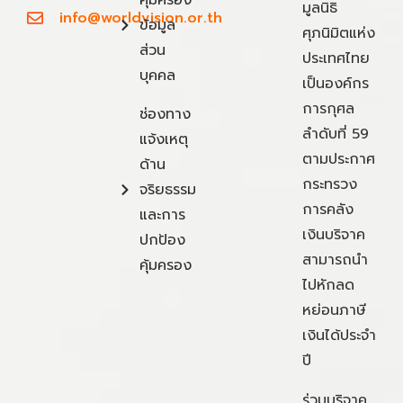
มูลนิธิ
info@worldvision.or.th
ข้อมูล
ศุภนิมิตแห่ง
ส่วน
ประเทศไทย
บุคคล
เป็นองค์กร
การกุศล
ช่องทาง
ลำดับที่ 59
แจ้งเหตุ
ตามประกาศ
ด้าน
กระทรวง
จริยธรรม
การคลัง
และการ
เงินบริจาค
ปกป้อง
สามารถนำ
คุ้มครอง
ไปหักลด
หย่อนภาษี
เงินได้ประจำ
ปี
ร่วมบริจาค