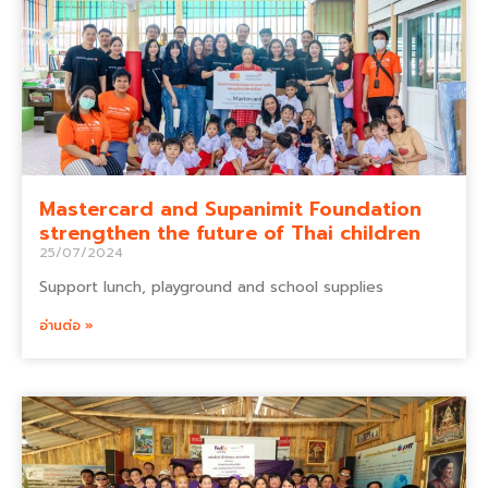
Mastercard and Supanimit Foundation
strengthen the future of Thai children
25/07/2024
Support lunch, playground and school supplies
อ่านต่อ »