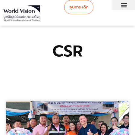
อุปการะเด็ก
CSR