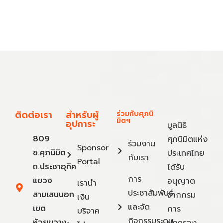
ติดต่อเรา
สำหรับผู้
ร่วมกับศุภนิ
มิตฯ
อุปการะ
มูลนิธิ
809
ศุภนิมิตแห่ง
ร่วมงาน
Sponsor
ซ.ศุภนิมิต
ประเทศไทย
กับเรา
Portal
ถ.ประชาอุทิศ
ได้รับ
การ
แขวง
อนุญาต
เรานำ
ประชาสัมพันธ์
สามเสนนอก
จากกรม
เงิน
และจัด
เขต
การ
บริจาค
กิจกรรมระดม
ห้วยขวาง
ปกครอง