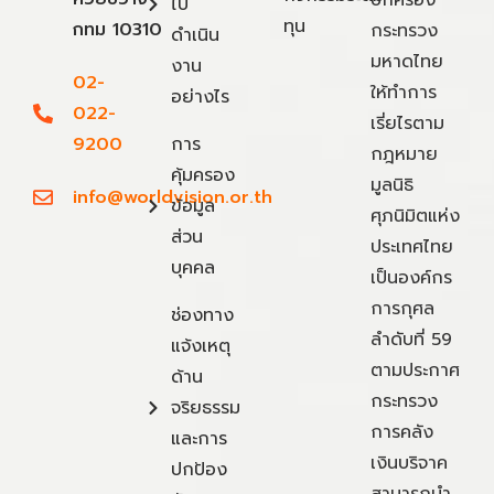
ไป
ทุน
กทม 10310
กระทรวง
ดำเนิน
มหาดไทย
งาน
02-
ให้ทำการ
อย่างไร
022-
เรี่ยไรตาม
9200
การ
กฎหมาย
คุ้มครอง
มูลนิธิ
info@worldvision.or.th
ข้อมูล
ศุภนิมิตแห่ง
ส่วน
ประเทศไทย
บุคคล
เป็นองค์กร
การกุศล
ช่องทาง
ลำดับที่ 59
แจ้งเหตุ
ตามประกาศ
ด้าน
กระทรวง
จริยธรรม
การคลัง
และการ
เงินบริจาค
ปกป้อง
สามารถนำ