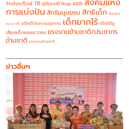
สังคมแห่ง
วัณโรค/End TB
ยุติเอดส์/Stop AIDS
การแบ่งปัน
สิทธิเด็ก
สิทธิมนุษยชน
ส่งน้อง
เด็กยากไร้
อดีตเด็กในความอุปการะ
เด็กไร้รัฐ
จบ ป-ตรี
แรงงานข้ามชาติ/ประชากร
เสียงเด็กและเยาวชน
ข้ามชาติ
แรงงานต่างชาติ
ข่าวอื่นๆ