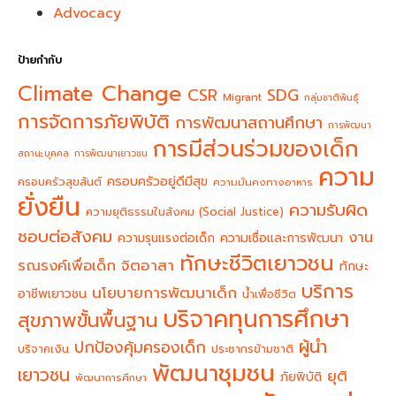
Advocacy
ป้ายกำกับ
Climate Change
CSR
SDG
Migrant
กลุ่มชาติพันธุ์
การจัดการภัยพิบัติ
การพัฒนาสถานศึกษา
การพัฒนา
การมีส่วนร่วมของเด็ก
สถานะบุคคล
การพัฒนาเยาวชน
ความ
ครอบครัวอยู่ดีมีสุข
ครอบครัวสุขสันต์
ความมั่นคงทางอาหาร
ยั่งยืน
ความรับผิด
ความยุติธรรมในสังคม (Social Justice)
ชอบต่อสังคม
งาน
ความรุนแรงต่อเด็ก
ความเชื่อและการพัฒนา
ทักษะชีวิตเยาวชน
จิตอาสา
รณรงค์เพื่อเด็ก
ทักษะ
บริการ
นโยบายการพัฒนาเด็ก
อาชีพเยาวชน
น้ำเพื่อชีวิต
บริจาคทุนการศึกษา
สุขภาพขั้นพื้นฐาน
ผู้นำ
ปกป้องคุ้มครองเด็ก
บริจาคเงิน
ประชากรข้ามชาติ
พัฒนาชุมชน
เยาวชน
ยุติ
ภัยพิบัติ
พัฒนาการศึกษา