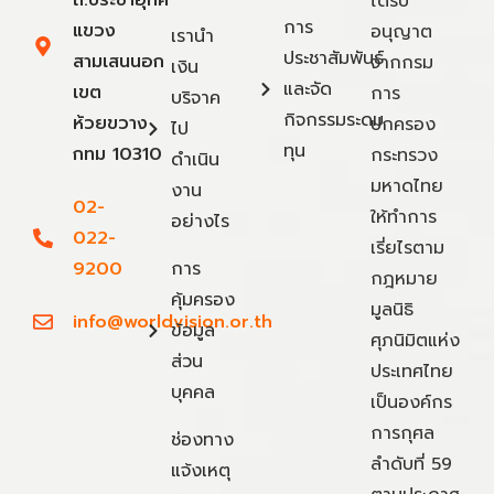
ได้รับ
การ
แขวง
อนุญาต
เรานำ
ประชาสัมพันธ์
สามเสนนอก
จากกรม
เงิน
และจัด
เขต
การ
บริจาค
กิจกรรมระดม
ห้วยขวาง
ปกครอง
ไป
ทุน
กทม 10310
กระทรวง
ดำเนิน
มหาดไทย
งาน
02-
ให้ทำการ
อย่างไร
022-
เรี่ยไรตาม
9200
การ
กฎหมาย
คุ้มครอง
มูลนิธิ
info@worldvision.or.th
ข้อมูล
ศุภนิมิตแห่ง
ส่วน
ประเทศไทย
บุคคล
เป็นองค์กร
การกุศล
ช่องทาง
ลำดับที่ 59
แจ้งเหตุ