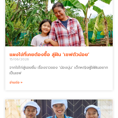
แผงไข่ที่เคยต้องซื้อ สู่ฝัน ‘เชฟตัวน้อย’
15/06/2026
จากไข่ไก่สู่รอยยิ้ม เรื่องราวของ ‘น้องนุ่น’ เด็กหญิงผู้ใฝ่ฝันอยาก
เป็นเชฟ
อ่านต่อ »