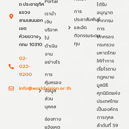
Portal
ถ.ประชาอุทิศ
ได้รับ
การ
แขวง
อนุญาต
เรานำ
ประชาสัมพันธ์
สามเสนนอก
จากกรม
เงิน
และจัด
เขต
การ
บริจาค
กิจกรรมระดม
ห้วยขวาง
ปกครอง
ไป
ทุน
กทม 10310
กระทรวง
ดำเนิน
มหาดไทย
งาน
02-
ให้ทำการ
อย่างไร
022-
เรี่ยไรตาม
9200
การ
กฎหมาย
คุ้มครอง
มูลนิธิ
info@worldvision.or.th
ข้อมูล
ศุภนิมิตแห่ง
ส่วน
ประเทศไทย
บุคคล
เป็นองค์กร
การกุศล
ช่องทาง
ลำดับที่ 59
แจ้งเหตุ