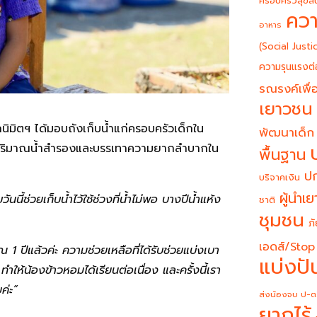
ครอบครัวสุขสั
ควา
อาหาร
(Social Justi
ความรุนแรงต่
รณรงค์เพื่อ
เยาวชน
ุภนิมิตฯ ได้มอบถังเก็บน้ำแก่ครอบครัวเด็กใน
พัฒนาเด็ก
่มปริมาณน้ำสำรองและบรรเทาความยากลำบากใน
พื้นฐาน
ปก
บริจาคเงิน
ผู้นำเ
ับวันนี้ช่วยเก็บน้ำไว้ใช้ช่วงที่น้ำไม่พอ บางปีน้ำแห้ง
ชาติ
ชุมชน
ภั
เอดส์/Stop
1 ปีแล้วค่ะ ความช่วยเหลือที่ได้รับช่วยแบ่งเบา
แบ่งปั
ำให้น้องข้าวหอมได้เรียนต่อเนื่อง และครั้งนี้เรา
ค่ะ”
ส่งน้องจบ ป-ต
ยากไร้