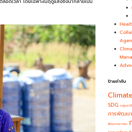
ตัวตลอดเวลา โดยเฉพาะในฤดูแล้งซึ่งน้ำกลายเป็น
Healt
Colla
Agen
Clim
Mana
Advo
ป้ายกำกับ
Climat
SDG
กลุ่มชาติ
การพัฒนา
พัฒนาเยาวชน