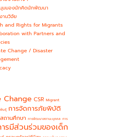
มุมมองนักคิดนักพัฒนา
งานวิจัย
h and Rights for Migrants
boration with Partners and
cies
ate Change / Disaster
gement
cacy
e Change
CSR
Migrant
การจัดการภัยพิบัติ
พันธุ์
สถานศึกษา
การพัฒนาสถานะบุคคล
การ
การมีส่วนร่วมของเด็ก