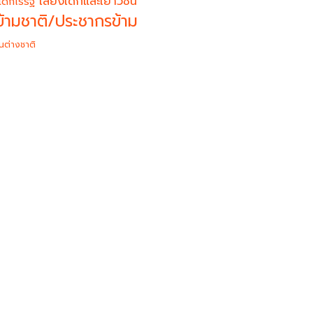
เสียงเด็กและเยาวชน
เด็กไร้รัฐ
้ามชาติ/ประชากรข้าม
นต่างชาติ