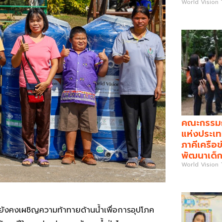
World Vision
คณะกรรมกา
แห่งประเท
ภาคีเครือข
พัฒนาเด็ก
World Vision
ยังคงเผชิญความท้าทายด้านน้ำเพื่อการอุปโภค