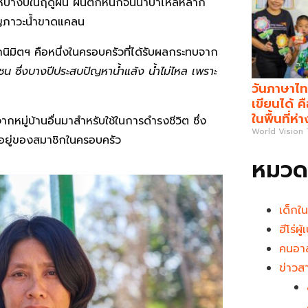
้บางปีในฤดูฝน ฝนตกหนักจนน้ำป่าไหลหลาก
ชิญภาวะน้ำขาดแคลน
นิมิตฯ คือหนึ่งในครอบครัวที่ได้รับผลกระทบจาก
มชน ซึ่งบางปีประสบปัญหาน้ำแล้ง น้ำไม่ไหล เพราะ
วันภาษาไท
เขียนได้ 
ในพื้นที่ห่
ากหมู่บ้านอื่นมาสำหรับใช้ในการดำรงชีวิต ซึ่ง
World Vision
นอยู่ของสมาชิกในครอบครัว
หมวดห
เด็กใ
ฮีโร่ผ
คนอาส
ข่าวส