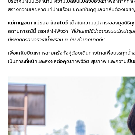
บริโภคมาเป็นเวลานาน ความเปลี่ยนแปลงของสภาพอากาศทำให
สร้างความเสียหายแก่บ้านเรือน ขณะที่ในฤดูแล้งกลับต้องเผ
แม่กาญจนา
แม่ของ
น้องโบว์
เด็กในความอุปการะของมูลนิธิศุภ
สถานการณ์นี้ เธอเล่าให้ฟังว่า
“ที่บ้านเราใช้น้ำจากระบบประปาชุ
มีหลายครอบครัวใช้น้ำพร้อม ๆ กัน ลำบากมากค่ะ”
เพื่อแก้ไขปัญหา หลายครั้งทั้งคู่ต้องเดินทางไกลเพื่อบรรทุกน้ำจ
เป็นภาระที่หนักและส่งผลต่อคุณภาพชีวิต สุขภาพ และความเป็