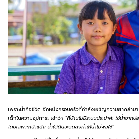
เพราะน้ำคือชีวิต อีกหนึ่งครอบครัวที่กำลังเผชิญความยากลำบ
เด็กในความอุปการะ เล่าว่า
“ที่บ้านไม่มีระบบประปาค่ะ ใช้น้ำจาก
โดยเฉพาะหน้าแล้ง น้ำใต้ดินจะลดลงทำให้น้ำไม่พอใช้”