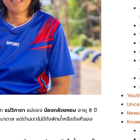
Yout
Unca
าก
แม่วิภาดา
แม่ของ
น้องกล้วยหอม
อายุ 8 ปี
News 
บ่อบาดาล แต่บ้านเราไม่มีถังพักน้ำหรือถังสำรอง
Know