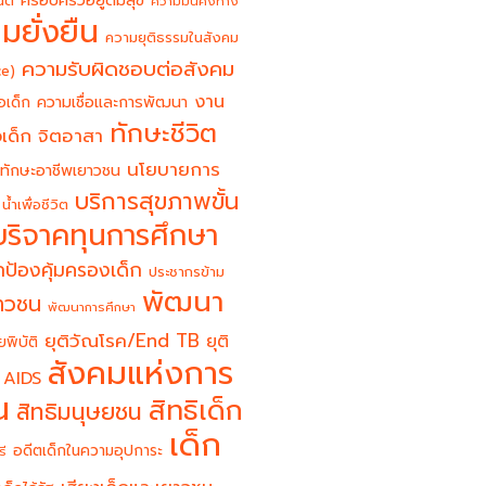
ครอบครัวอยู่ดีมีสุข
นต์
ความมั่นคงทาง
มยั่งยืน
ความยุติธรรมในสังคม
ความรับผิดชอบต่อสังคม
ce)
งาน
อเด็ก
ความเชื่อและการพัฒนา
ทักษะชีวิต
จิตอาสา
เด็ก
นโยบายการ
ทักษะอาชีพเยาวชน
บริการสุขภาพขั้น
น้ำเพื่อชีวิต
บริจาคทุนการศึกษา
ป้องคุ้มครองเด็ก
ประชากรข้าม
พัฒนา
ยาวชน
พัฒนาการศึกษา
ยุติวัณโรค/End TB
ยุติ
ยพิบัติ
สังคมแห่งการ
 AIDS
น
สิทธิเด็ก
สิทธิมนุษยชน
เด็ก
อดีตเด็กในความอุปการะ
รี