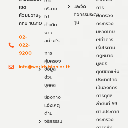
เงิน
และจัด
เขต
การ
บริจาค
กิจกรรมระดม
ห้วยขวาง
ปกครอง
ไป
ทุน
กทม 10310
กระทรวง
ดำเนิน
มหาดไทย
งาน
02-
ให้ทำการ
อย่างไร
022-
เรี่ยไรตาม
9200
การ
กฎหมาย
คุ้มครอง
มูลนิธิ
info@worldvision.or.th
ข้อมูล
ศุภนิมิตแห่ง
ส่วน
ประเทศไทย
บุคคล
เป็นองค์กร
การกุศล
ช่องทาง
ลำดับที่ 59
แจ้งเหตุ
ตามประกาศ
ด้าน
กระทรวง
จริยธรรม
การคลัง