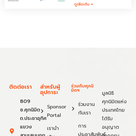
ดูเพิ่มเติม »
ติดต่อเรา
สำหรับผู้
ร่วมกับศุภนิ
มิตฯ
อุปการะ
มูลนิธิ
809
ศุภนิมิตแห่ง
ร่วมงาน
Sponsor
ซ.ศุภนิมิต
ประเทศไทย
กับเรา
Portal
ถ.ประชาอุทิศ
ได้รับ
การ
แขวง
อนุญาต
เรานำ
ประชาสัมพันธ์
สามเสนนอก
จากกรม