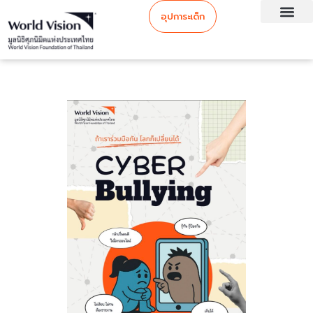
อุปการะเด็ก