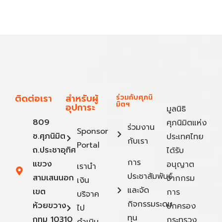
ติดต่อเรา
สำหรับผู้
ร่วมกับศุภนิ
มิตฯ
อุปการะ
มูลนิธิ
809
ศุภนิมิตแห่ง
ร่วมงาน
Sponsor
ซ.ศุภนิมิต
ประเทศไทย
กับเรา
Portal
ถ.ประชาอุทิศ
ได้รับ
การ
แขวง
อนุญาต
เรานำ
ประชาสัมพันธ์
สามเสนนอก
จากกรม
เงิน
และจัด
เขต
การ
บริจาค
กิจกรรมระดม
ห้วยขวาง
ปกครอง
ไป
ทุน
กทม 10310
กระทรวง
ดำเนิน