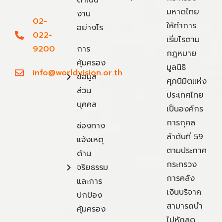
มหาดไทย
งาน
02-
ให้ทำการ
อย่างไร
022-
เรี่ยไรตาม
9200
การ
กฎหมาย
คุ้มครอง
มูลนิธิ
info@worldvision.or.th
ข้อมูล
ศุภนิมิตแห่ง
ส่วน
ประเทศไทย
บุคคล
เป็นองค์กร
การกุศล
ช่องทาง
ลำดับที่ 59
แจ้งเหตุ
ตามประกาศ
ด้าน
กระทรวง
จริยธรรม
การคลัง
และการ
เงินบริจาค
ปกป้อง
สามารถนำ
คุ้มครอง
ไปหักลด