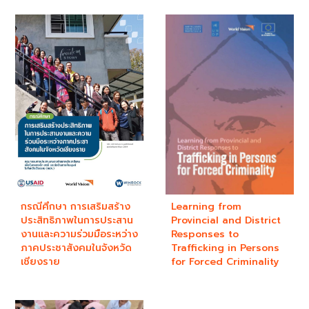
กรณีศึกษา การเสริมสร้าง
Learning from
ประสิทธิภาพในการประสาน
Provincial and District
งานและความร่วมมือระหว่าง
Responses to
ภาคประชาสังคมในจังหวัด
Trafficking in Persons
เชียงราย
for Forced Criminality