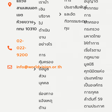
การ
แขวง
อนุญาต
เรานำ
ประชาสัมพันธ์
สามเสนนอก
จากกรม
เงิน
และจัด
เขต
การ
บริจาค
กิจกรรมระดม
ห้วยขวาง
ปกครอง
ไป
ทุน
กทม 10310
กระทรวง
ดำเนิน
มหาดไทย
งาน
02-
ให้ทำการ
อย่างไร
022-
เรี่ยไรตาม
9200
การ
กฎหมาย
คุ้มครอง
มูลนิธิ
info@worldvision.or.th
ข้อมูล
ศุภนิมิตแห่ง
ส่วน
ประเทศไทย
บุคคล
เป็นองค์กร
การกุศล
ช่องทาง
ลำดับที่ 59
แจ้งเหตุ
ตามประกาศ
ด้าน