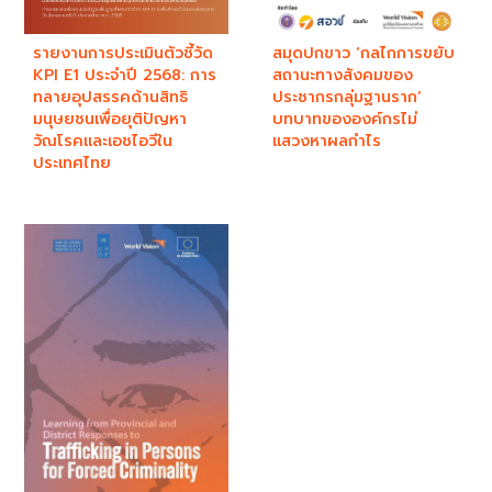
รายงานการประเมินตัวชี้วัด
สมุดปกขาว ‘กลไกการขยับ
KPI E1 ประจำปี 2568: การ
สถานะทางสังคมของ
ทลายอุปสรรคด้านสิทธิ
ประชากรกลุ่มฐานราก’
มนุษยชนเพื่อยุติปัญหา
บทบาทขององค์กรไม่
วัณโรคและเอชไอวีใน
แสวงหาผลกำไร​
ประเทศไทย