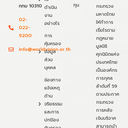
ทุน
กทม 10310
กระทรวง
ดำเนิน
มหาดไทย
งาน
02-
ให้ทำการ
อย่างไร
022-
เรี่ยไรตาม
9200
การ
กฎหมาย
คุ้มครอง
มูลนิธิ
info@worldvision.or.th
ข้อมูล
ศุภนิมิตแห่ง
ส่วน
ประเทศไทย
บุคคล
เป็นองค์กร
การกุศล
ช่องทาง
ลำดับที่ 59
แจ้งเหตุ
ตามประกาศ
ด้าน
กระทรวง
จริยธรรม
การคลัง
และการ
เงินบริจาค
ปกป้อง
สามารถนำ