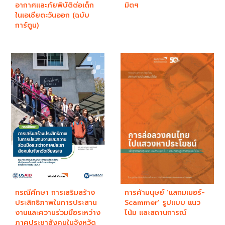
อากาศและภัยพิบัติต่อเด็ก
มิตฯ
ในเอเชียตะวันออก (ฉบับ
การ์ตูน)
กรณีศึกษา การเสริมสร้าง
การค้ามนุษย์ ‘แสกมเมอร์-
ประสิทธิภาพในการประสาน
Scammer’ รูปแบบ แนว
งานและความร่วมมือระหว่าง
โน้ม และสถานการณ์
ภาคประชาสังคมในจังหวัด