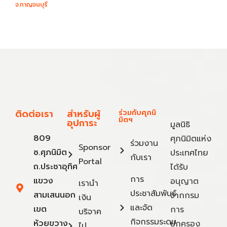
จ.กาญจนบุรี
ติดต่อเรา
สำหรับผู้
ร่วมกับศุภนิ
มิตฯ
อุปการะ
มูลนิธิ
809
ศุภนิมิตแห่ง
ร่วมงาน
Sponsor
ซ.ศุภนิมิต
ประเทศไทย
กับเรา
Portal
ถ.ประชาอุทิศ
ได้รับ
การ
แขวง
อนุญาต
เรานำ
ประชาสัมพันธ์
สามเสนนอก
จากกรม
เงิน
และจัด
เขต
การ
บริจาค
กิจกรรมระดม
ห้วยขวาง
ปกครอง
ไป