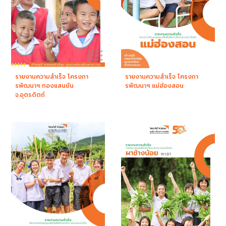
รายงานความสำเร็จ โครงกา
รายงานความสำเร็จ โครงกา
รพัฒนาฯ ทองแสนขัน
รพัฒนาฯ แม่ฮ่องสอน
จ.อุตรดิตถ์